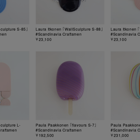
Sculpture S-85」
Laura Itkonen 「WallSculpture S-88」
Laura Itkonen 
smen
#Scandinavia Craftsmen
#Scandinavia C
￥23,100
￥23,100
culpture L-
Paula Paakkonen 「flavours S-7」
Paula Paakkone
Craftsmen
#Scandinavia Craftsmen
#Scandinavia C
￥192,500
￥231,000