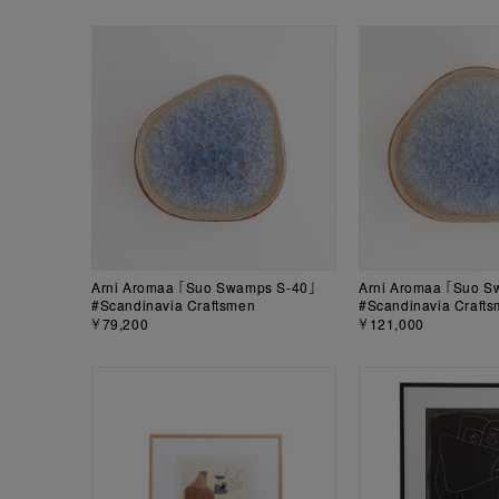
Arni Aromaa 「Suo Swamps S-40」
Arni Aromaa 「Suo S
#Scandinavia Craftsmen
#Scandinavia Craft
￥79,200
￥121,000