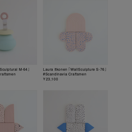
「Sculptural M-64」
Laura Itkonen 「WallSculpture S-76」
raftsmen
#Scandinavia Craftsmen
￥23,100