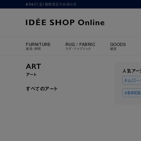
9月4日（金）価格改定のお知らせ
FURNITURE
RUG / FABRIC
GOODS
家具・照明
ラグ・ファブリック
雑貨
ART
人気アー
アート
＃山口一
すべてのアート
＃BIRDS