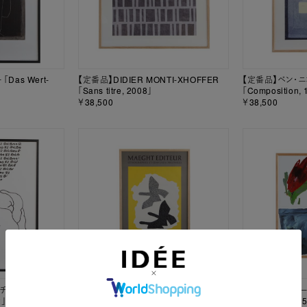
Das Wert-
【定番品】DIDIER MONTI-XHOFFER
【定番品】ベン・
「Sans titre, 2008」
「Composition, 
￥38,500
￥38,500
・チリーダ・ファン
【定番品】ジョルジュ・ブラック
【定番品】ジェラ
2」
「lithography for an exhibition 」
「FLEURS N085