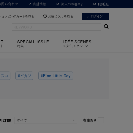
お問い合わせ
店舗情報
法人のお客さま
ログイン
ショッピングカートを見る
お気に入りを見る
ET
SPECIAL ISSUE
IDÉE SCENES
ット
特集
スタイリングシーン
ロスコ
＃ピカソ
＃Fine Little Day
FILTER
在庫あり