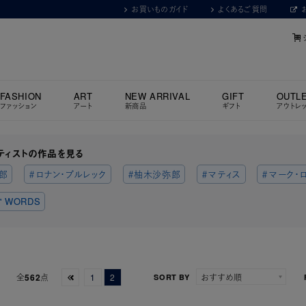
お買いものガイド
よくあるご質問
FASHION
ART
NEW ARRIVAL
GIFT
OUTL
ファッション
アート
新商品
ギフト
アウトレ
ティストの作品を見る
郎
＃ロナン・ブルレック
＃柚木沙弥郎
＃マティス
＃マーク・
' WORDS
全
562
点
1
2
SORT BY