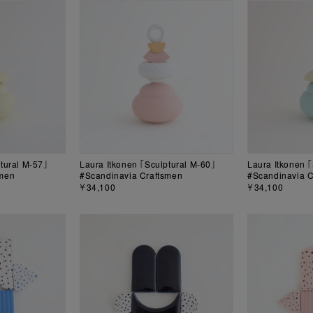
tural M-57」
Laura Itkonen 「Sculptural M-60」
Laura Itkonen 
smen
#Scandinavia Craftsmen
#Scandinavia C
￥34,100
￥34,100