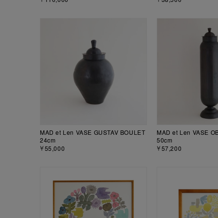
MAD et Len VASE GUSTAV BOULET
MAD et Len VASE OB
24cm
50cm
￥55,000
￥57,200