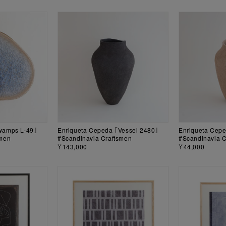
wamps L-49」
Enriqueta Cepeda 「Vessel 2480」
Enriqueta Cepe
smen
#Scandinavia Craftsmen
#Scandinavia C
￥143,000
￥44,000