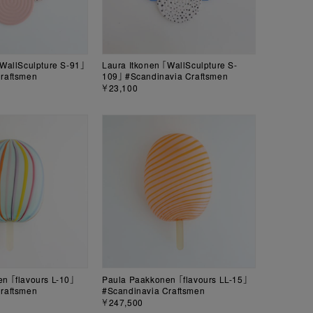
「WallSculpture S-91」
Laura Itkonen 「WallSculpture S-
raftsmen
109」 #Scandinavia Craftsmen
￥23,100
n 「flavours L-10」
Paula Paakkonen 「flavours LL-15」
raftsmen
#Scandinavia Craftsmen
￥247,500