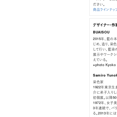
ださい。
商品ラインナッ
デザイナー・作
BUAISOU
2015年、藍
じめ、造り、染
して行い、藍染
展示やワークシ
えている。
※photo Kyoko
Samiro Yun
染色家
1922年東京
介に弟子入りし
初個展。以降5
1972年、女子
3年連続で、パリ
る。2013年