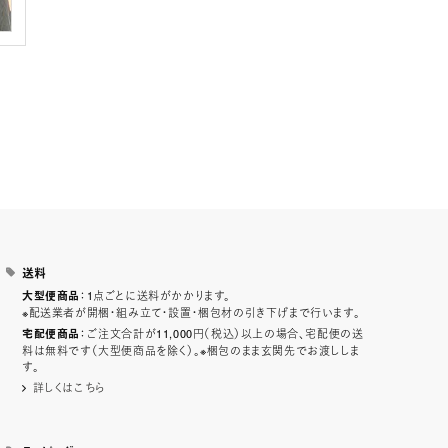
送料
：1点ごとに送料がかかります。
大型便商品
※配送業者が開梱・組み立て・設置・梱包材の引き下げまで行います。
：ご注文合計が11,000円（税込）以上の場合、宅配便の送
宅配便商品
料は無料です（大型便商品を除く）。※梱包のまま玄関先でお渡ししま
す。
詳しくはこちら