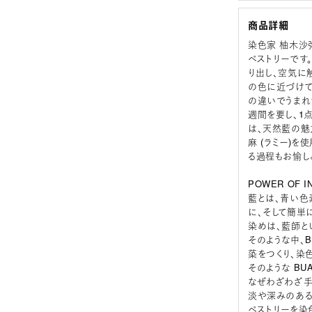
商品詳細
染色家 柚木沙
ペストリーです
り出し、空気に
の色に近づけてい
の違いでうまれ
週間を要し、1
は、天然藍の魅
麻 (ラミー)
る過程もお愉し
POWER OF IN
藍とは、青い色
に、そして簡単
染めは、藍師と
そのような中、
蒅をつくり、染
そのような B
なぜわざわざ手
淡や深みのある
ペストリーを染