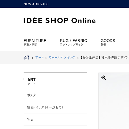
NEW ARRIVALS
FURNITURE
RUG / FABRIC
GOODS
家具・照明
ラグ・ファブリック
雑貨
>
アート
>
ウォールハンギング
>
【受注生産品】 柚木沙弥郎デザイン POW
ART
アート
ポスター
絵画・イラスト（一点もの）
写真