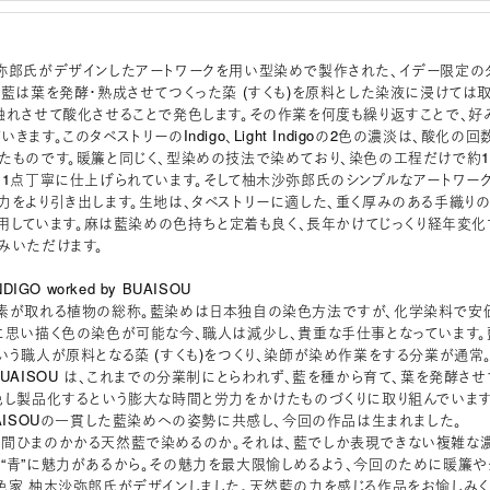
弥郎氏がデザインしたアートワークを用い型染めで製作された、イデー限定の
。藍は葉を発酵・熟成させてつくった蒅 (すくも)を原料とした染液に浸けては
触れさせて酸化させることで発色します。その作業を何度も繰り返すことで、好
きます。このタペストリーのIndigo、Light Indigoの2色の濃淡は、酸化の回
たものです。暖簾と同じく、型染めの技法で染めており、染色の工程だけで約1
点1点丁寧に仕上げられています。そして柚木沙弥郎氏のシンプルなアートワー
力をより引き出します。生地は、タペストリーに適した、重く厚みのある手織り
を使用しています。麻は藍染めの色持ちと定着も良く、長年かけてじっくり経年変化
みいただけます。
DIGO worked by BUAISOU
素が取れる植物の総称。藍染めは日本独自の染色方法ですが、化学染料で安
に思い描く色の染色が可能な今、職人は減少し、貴重な手仕事となっています。
いう職人が原料となる蒅 (すくも)をつくり、染師が染め作業をする分業が通常
BUAISOU は、これまでの分業制にとらわれず、藍を種から育て、葉を発酵させ
色し製品化するという膨大な時間と労力をかけたものづくりに取り組んでいます
UAISOUの一貫した藍染めへの姿勢に共感し、今回の作品は生まれました。
間ひまのかかる天然藍で染めるのか。それは、藍でしか表現できない複雑な
“青”に魅力があるから。その魅力を最大限愉しめるよう、今回のために暖簾や
色家 柚木沙弥郎氏がデザインしました。天然藍の力を感じる作品をお愉しみく