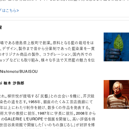
プはこちら≫
家
の本場である徳島県上板町で創業。原料となる藍の栽培をは
色、デザイン、製作まで昔から分業制であった藍染業を一貫
のオリジナル商品の製作、 コラボレーション、国内外での
ョップなどにも取り組み、様々な手法で天然藍の魅力を伝
 Nishimoto/BUAISOU
oki 柚木 沙弥郎
生まれ。柳宗悦が提唱する「民藝」との出会いを機に、芹沢銈
染色の道を志す。1955年、銀座のたくみ工芸店画廊にて
0年以上にわたり制作を続け、数多くの作品を発表する。
美術大学の教授に就任、1987年に学長に就任。2008年から
のGALERIE L'EUROPEで個展を開催し、高い評価を得
には世田谷美術館で開催した「いのちの旗じるし」が好評を博