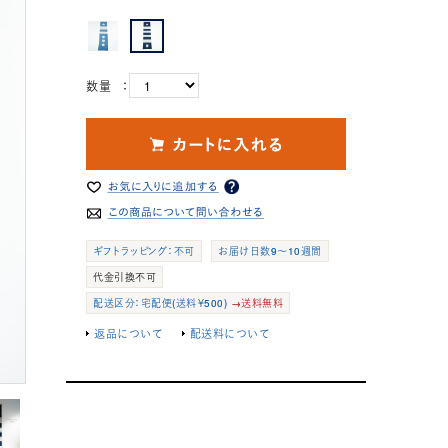
数量 ：
ギフトラッピング：不可
お届け日数9～10週間
代金引換不可
配送区分：宅配便(送料￥500)
→送料無料
返品について
配送料について