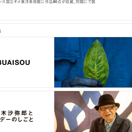
フランス国立ギメ東洋美術館に作品80点が収蔵、同館にて個
集