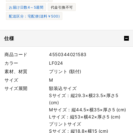
お届け日数4～5週間
代金引換不可
配送区分：宅配便(送料￥500)
仕様
商品コード
4550344021583
カラー
LF024
素材、材質
プリント (額付)
サイズ
M
サイズ展開
額装込サイズ
Sサイズ：縦29.3×横23.5×厚さ5
(cm)
Mサイズ：縦44.5×横35×厚さ5 (cm)
Lサイズ：縦53×横42×厚さ5 (cm)
プリントサイズ
Sサイズ：縦18.8×横15 (cm)