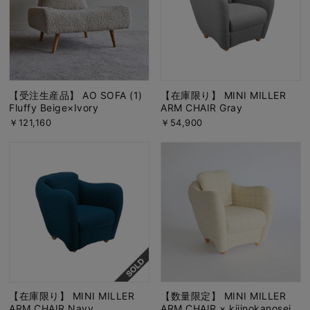
【受注生産品】 AO SOFA (1)
【在庫限り】 MINI MILLER
Fluffy Beige×Ivory
ARM CHAIR Gray
￥121,160
￥54,900
【在庫限り】 MINI MILLER
【数量限定】 MINI MILLER
ARM CHAIR Navy
ARM CHAIR × kijinokanosei