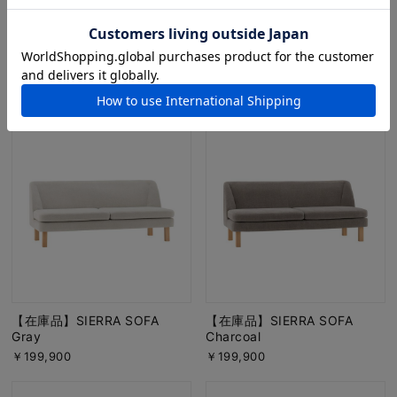
SERIEUX SOFA 1600 Smooth
【受注生産品】SIERRA SOFA
Light chocolate
￥239,900 ～
￥229,900
【在庫品】SIERRA SOFA
【在庫品】SIERRA SOFA
Gray
Charcoal
￥199,900
￥199,900