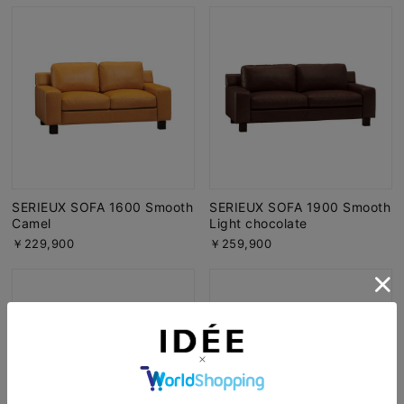
SERIEUX SOFA 1600 Smooth
SERIEUX SOFA 1900 Smooth
Camel
Light chocolate
￥229,900
￥259,900