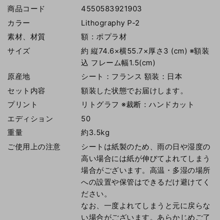
商品コード
4550583921903
カラー
Lithography P-2
素材、材質
額：ポプラ材
サイズ
約 縦74.6×横55.7×厚さ3 (cm) ※額装
込 フレーム幅1.5(cm)
原産地
シート：フランス 額装：日本
セット内容
額装した状態でお届けします。
プリント
リトグラフ ※裁断：ハンドカット
エディション
50
重量
約3.5kg
ご使用上の注意
シートは紙製のため、雨の日や湿度の
高い場合には紙が伸びてよれてしまう
場合がございます。高温・多湿の場所
への設置や保管はできるだけ避けてく
ださい。
なお、一度よれてしまうと元に戻らな
い場合がございます。あらかじめご了