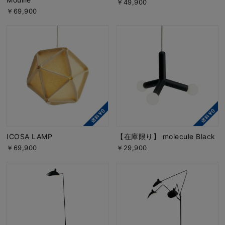
￥49,900
￥69,900
ICOSA LAMP
【在庫限り】 molecule Black
￥69,900
￥29,900