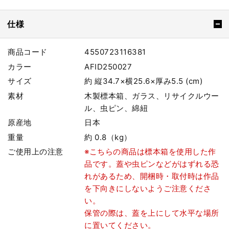
仕様
商品コード
4550723116381
カラー
AFID250027
サイズ
約 縦34.7×横25.6×厚み5.5 (cm)
素材
木製標本箱、ガラス、リサイクルウー
ル、虫ピン、綿紐
原産地
日本
重量
約 0.8（kg）
ご使用上の注意
※こちらの商品は標本箱を使用した作
品です。蓋や虫ピンなどがはずれる恐
れがあるため、開梱時・取付時は作品
を下向きにしないようご注意くださ
い。
保管の際は、蓋を上にして水平な場所
に置いてください。