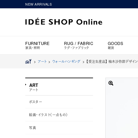
NEW ARRIVALS
FURNITURE
RUG / FABRIC
GOODS
家具・照明
ラグ・ファブリック
雑貨
>
アート
>
ウォールハンギング
>
【受注生産品】 柚木沙弥郎デザイン PO
ART
アート
ポスター
絵画・イラスト（一点もの）
写真