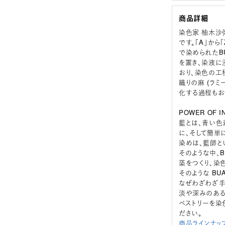
商品詳細
染色家 柚木沙
です。「A」か
で染められたB
を置き、染液に
おり、染色の工
織りの麻 (ラ
化する過程もお
POWER OF IN
藍とは、青い色
に、そして簡単
染めは、藍師と
そのような中、
蒅をつくり、染
そのような B
なぜわざわざ手
淡や深みのある
ペストリーを染
ださい。
商品ラインナッ