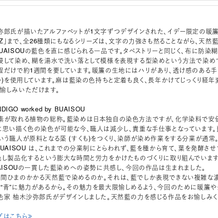
弥郎氏が描いたアルファベットが1文字ずつデザインされた、イデー限定の暖
ら「Z」まで、全26種類にもなるシリーズは、文字の力強さも然ることながら、天然
UAISOUの藍色を直に感じられる一品です。タペストリーと同じく、布に防染
浸して染め、糊を湯水で洗い落として模様を表現する型染めという方法で染め
程だけで約1週間を要しています。暖簾の生地にはハリがあり、透け感のある手
ミー)を使用しています。麻は藍染の色持ちと定着も良く、長年かけてじっくり経年
愉しみいただけます。
DIGO worked by BUAISOU
素が取れる植物の総称。藍染めは日本独自の染色方法ですが、化学染料で安
に思い描く色の染色が可能な今、職人は減少し、貴重な手仕事となっています。
いう職人が原料となる蒅 (すくも)をつくり、染師が染め作業をする分業が通常
BUAISOU は、これまでの分業制にとらわれず、藍を種から育て、葉を発酵させ
色し製品化するという膨大な時間と労力をかけたものづくりに取り組んでいます
UAISOUの一貫した藍染めへの姿勢に共感し、今回の作品は生まれました。
間ひまのかかる天然藍で染めるのか。それは、藍でしか表現できない複雑な
“青”に魅力があるから。その魅力を最大限愉しめるよう、今回のために暖簾や
色家 柚木沙弥郎氏がデザインしました。天然藍の力を感じる作品をお愉しみく
プはこちら≫