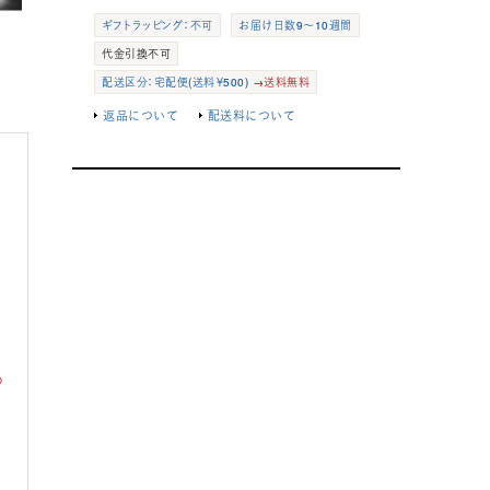
ギフトラッピング：不可
お届け日数9～10週間
代金引換不可
配送区分：宅配便(送料￥500)
→送料無料
返品について
配送料について
め