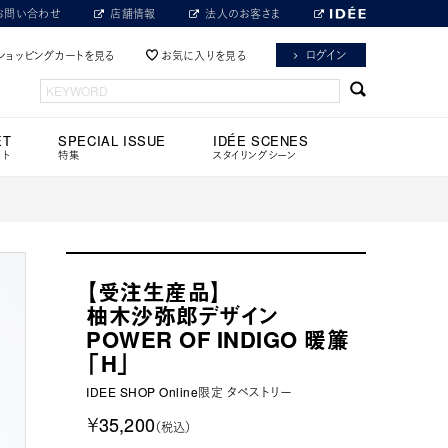
お問い合わせ
店舗情報
法人のお客さま
ログイン
ショッピングカートを見る
お気に入りを見る
ET
SPECIAL ISSUE
IDÉE SCENES
ット
特集
スタイリングシーン
【受注生産品】
柚木沙弥郎デザイン
POWER OF INDIGO 暖簾
「H」
IDEE SHOP Online限定 タペストリー
￥35,200
（税込）