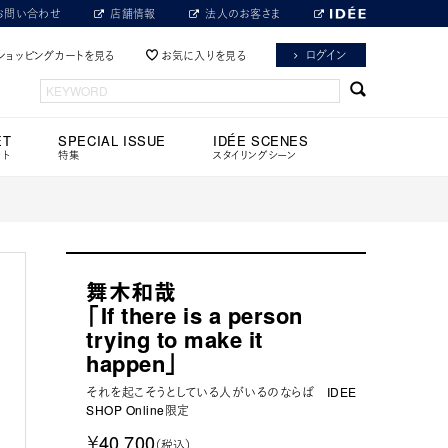
お問い合わせ
店舗情報
法人のお客さま
ログイン
ショッピングカートを見る
お気に入りを見る
ET
SPECIAL ISSUE
IDÉE SCENES
ット
特集
スタイリングシーン
舞木和哉
「If there is a person
trying to make it
happen」
それを起こそうとしている人がいるのならば IDEE
SHOP Online限定
￥40,700
（税込）