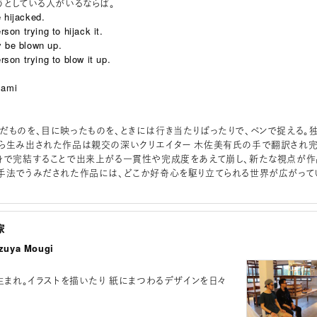
うとしている人がいるならば。
 hijacked.
erson trying to hijack it.
y be blown up.
erson trying to blow it up.
sami
だものを、目に映ったものを、ときには行き当たりばったりで、ペンで捉える。
ら生み出された作品は親交の深いクリエイター 木佐美有氏の手で翻訳され
身で完結することで出来上がる一貫性や完成度をあえて崩し、新たな視点が作
手法でうみだされた作品には、どこか好奇心を駆り立てられる世界が広がって
家
uya Mougi
県生まれ。イラストを描いたり 紙にまつわるデザインを日々