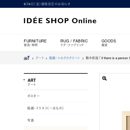
9月4日（金）価格改定のお知らせ
FURNITURE
RUG / FABRIC
GOODS
家具・照明
ラグ・ファブリック
雑貨
>
アート
>
版画・シルクスクリーン
>
舞木和哉 「If there is a person tr
ART
アート
ポスター
絵画・イラスト（一点もの）
写真