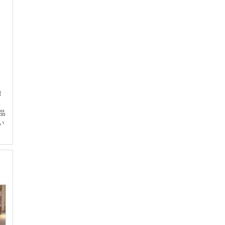
独
完
品
い