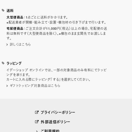
送料
：1点ごとに送料がかかります。
大型便商品
※配送業者が開梱・組み立て・設置・梱包材の引き下げまで行います。
：ご注文合計が11,000円（税込）以上の場合、宅配便の送
宅配便商品
料は無料です（大型便商品を除く）。※梱包のまま玄関先でお渡ししま
す。
詳しくはこちら
ラッピング
イデーショップ オンラインでは、一部の対象商品のみ有料にてラッピ
ングを承ります。
カートに入れる際にラッピング「する」を選択してください。
ギフトラッピング対象商品はこちら
プライバシーポリシー
外部送信ポリシー
ご利用規約