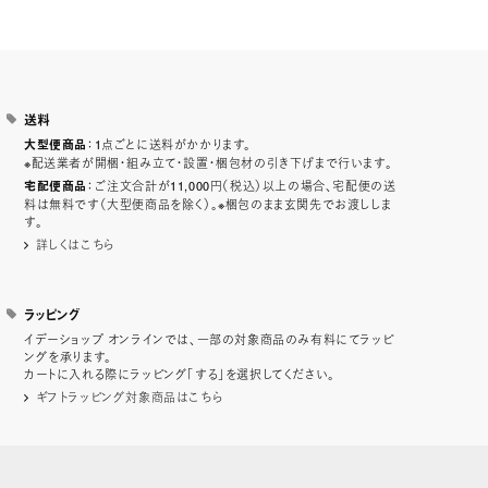
送料
：1点ごとに送料がかかります。
大型便商品
※配送業者が開梱・組み立て・設置・梱包材の引き下げまで行います。
：ご注文合計が11,000円（税込）以上の場合、宅配便の送
宅配便商品
料は無料です（大型便商品を除く）。※梱包のまま玄関先でお渡ししま
す。
詳しくはこちら
ラッピング
イデーショップ オンラインでは、一部の対象商品のみ有料にてラッピ
ングを承ります。
カートに入れる際にラッピング「する」を選択してください。
ギフトラッピング対象商品はこちら