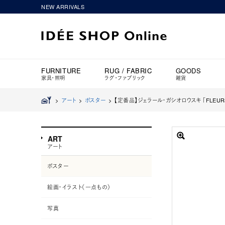
NEW ARRIVALS
FURNITURE
RUG / FABRIC
GOODS
家具・照明
ラグ・ファブリック
雑貨
>
アート
>
ポスター
>
【定番品】ジェラール・ガシオロウスキ 「FLEURS 
ART
アート
ポスター
絵画・イラスト（一点もの）
写真