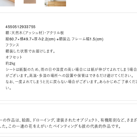
4550512933755
額：天然木（アッシュ材）・アクリル板
縦60.7×横49.7×厚み2.2(cm) ※額装込 フレーム幅1.5(cm)
フランス
額装した状態でお届けします。
オフセット
約2㎏
シートは紙製のため、雨の日や湿度の高い場合には紙が伸びてよれてしまう場
がございます。高温・多湿の場所への設置や保管はできるだけ避けてください。
なお、一度よれてしまうと元に戻らない場合がございます。あらかじめご了承くだ
い。
ーの作品は、絵画、ドローイング、塗装されたオブジェクト、有機彫刻など、さま
した。この一連の花をえがいたペインティングも彼の代表的作品です。