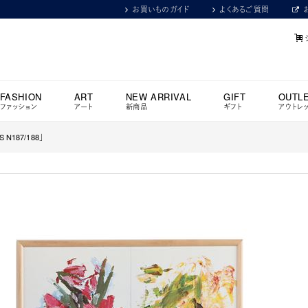
お買いものガイド
よくあるご質問
FASHION
ART
NEW ARRIVAL
GIFT
OUTL
ファッション
アート
新商品
ギフト
アウトレ
N187/188」