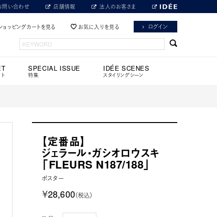
お問い合わせ
店舗情報
法人のお客さま
ログイン
ショッピングカートを見る
お気に入りを見る
ET
SPECIAL ISSUE
IDÉE SCENES
ット
特集
スタイリングシーン
【定番品】
ジェラール・ガシオロウスキ
「FLEURS N187/188」
ポスター
￥28,600
（税込）