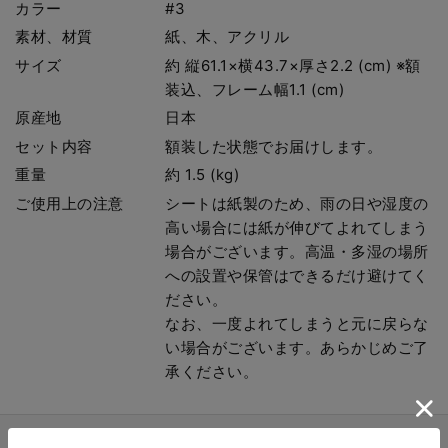
カラー
#3
素材、材質
紙、木、アクリル
サイズ
約 縦61.1×横43.7×厚さ2.2 (cm) ※額
装込、フレーム幅1.1 (cm)
原産地
日本
セット内容
額装した状態でお届けします。
重量
約 1.5 (kg)
ご使用上の注意
シートは紙製のため、雨の日や湿度の
高い場合には紙が伸びてよれてしまう
場合がございます。高温・多湿の場所
への設置や保管はできるだけ避けてく
ださい。
なお、一度よれてしまうと元に戻らな
い場合がございます。あらかじめご了
承ください。
商品詳細説明