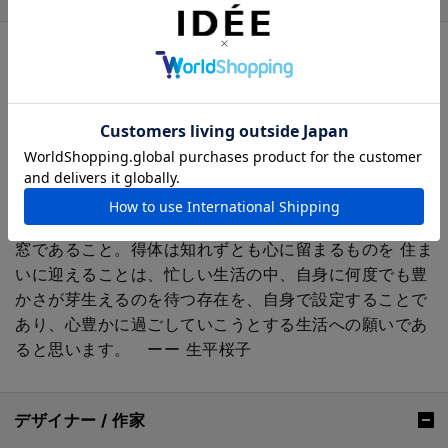
2023年11月、イデーショップ 自由が丘店にて開催の展
覧会「Guide」出展作品。
世の中の全ての創作と同様に、生を支える一瞬の喜びや
気づきは近くにあることを再認識するひとつのきっかけ
であれば幸いです。それは私の制作の過程でもあり願い
そのものです。
自然と繋がり生きていることや、心の自由を感じられる
窓であること。得体は知れずとも心に留まるものを 住ま
いに迎えることは、忙しい生活の中、自身に何度でも豊
かさが芽生えるのを待つ存在を、自身で設定することで
あり、心豊かに過ごしていこうとする生活への願いであ
ると思います。 ーー 生平桜子
デザイナー / 作家