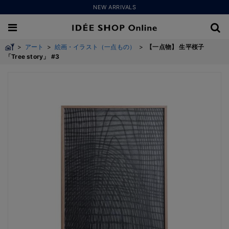
NEW ARRIVALS
>
アート
>
絵画・イラスト（一点もの）
>
【一点物】 生平桜子
「Tree story」 #3