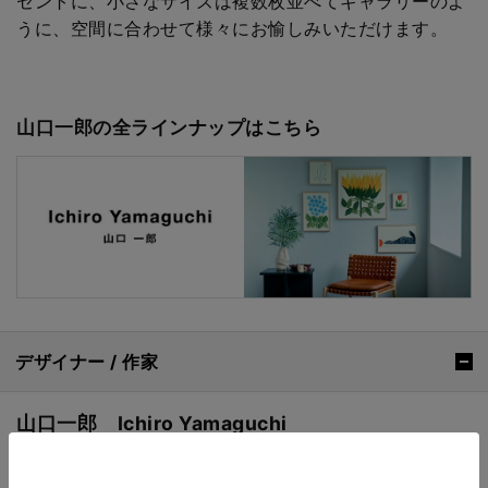
セントに、小さなサイズは複数枚並べてギャラリーのよ
うに、空間に合わせて様々にお愉しみいただけます。
山口一郎の全ラインナップはこちら
デザイナー / 作家
山口一郎 Ichiro Yamaguchi
画家。香川県在住。セツ・モードセミナ
ー卒業後、イラストレーターとして雑誌