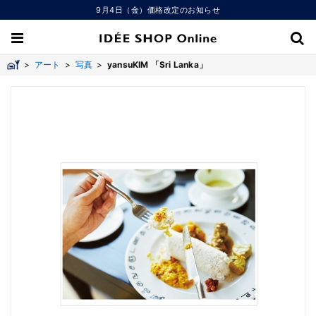
9月4日（金）価格改定のお知らせ
>
アート
>
写真
>
yansuKIM 「Sri Lanka」