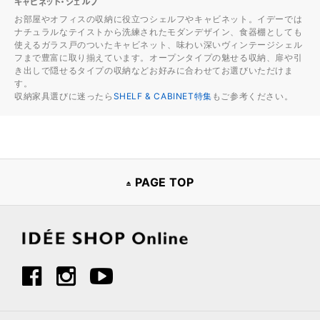
キャビネット・シェルフ
お部屋やオフィスの収納に役立つシェルフやキャビネット。イデーでは
ナチュラルなテイストから洗練されたモダンデザイン、食器棚としても
使えるガラス戸のついたキャビネット、味わい深いヴィンテージシェル
フまで豊富に取り揃えています。オープンタイプの魅せる収納、扉や引
き出しで隠せるタイプの収納などお好みに合わせてお選びいただけま
す。
収納家具選びに迷ったら
SHELF & CABINET特集
もご参考ください。
PAGE TOP