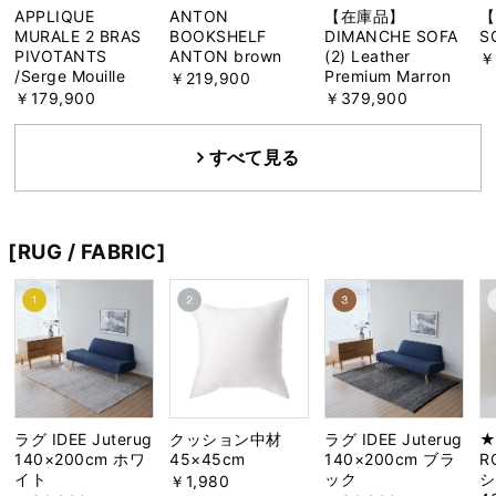
APPLIQUE
ANTON
【在庫品】
【
MURALE 2 BRAS
BOOKSHELF
DIMANCHE SOFA
S
PIVOTANTS
ANTON brown
(2) Leather
￥
/Serge Mouille
Premium Marron
￥219,900
￥179,900
￥379,900
すべて見る
[RUG / FABRIC]
ラグ IDEE Juterug
クッション中材
ラグ IDEE Juterug
★
140×200cm ホワ
45×45cm
140×200cm ブラ
R
イト
ック
シ
￥1,980