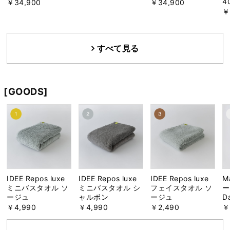
4
￥34,900
￥34,900
￥
すべて見る
[GOODS]
IDEE Repos luxe
IDEE Repos luxe
IDEE Repos luxe
M
ミニバスタオル ソ
ミニバスタオル シ
フェイスタオル ソ
ー
ージュ
ャルボン
ージュ
D
￥4,990
￥4,990
￥2,490
￥