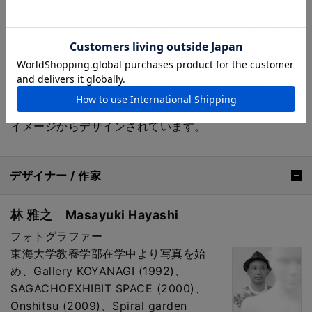
上に置くと、むき出しの土が崩れて斜めになり、その愛
嬌のある姿にインスピレーションを感じたところから始
まった「naked taniku」シリーズ。写っている多肉植物
たちは躍動感に満ち、また生命力と瑞々しさが溢れてい
ます。作品につかわれる額は幅が厚く、ガラス張りの中
の写真は四隅を虫ピンで留められ、まるで標本箱のよ
う。これは接写された被写体を覗き込むように鑑賞する
イメージからデザインされています。
デザイナー / 作家
林 雅之 Masayuki Hayashi
フォトグラファー
東海大学教養学部在学中より写真を始
め、Gallery KOYANAGI (1992)、
SAGACHOEXHIBIT SPACE (2000)、
Onshitsu (2009)、Spiral garden