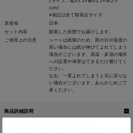
Lサイズ：縦53.2×横42.2×厚さ5
(cm)
※表記は全て額装込サイズ
原産地
日本
セット内容
額装した状態でお届けします。
ご使用上の注意
シートは紙製のため、雨の日や湿度の
高い場合には紙が伸びてよれてしまう
場合がございます。高温・多湿の場所
への設置や保管はできるだけ避けてく
ださい。
なお、一度よれてしまうと元に戻らな
い場合がございます。あらかじめご了
承ください。
商品詳細説明
多肉植物を鉢から鉢に移し替えるため何気なく白い紙の