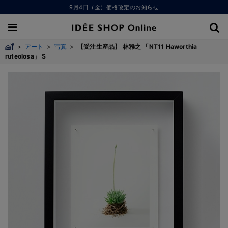
9月4日（金）価格改定のお知らせ
>
アート
>
写真
>
【受注生産品】 林雅之 「NT11 Haworthia
ruteolosa」 S