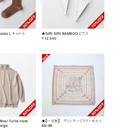
Socks L キャメル
★SIRI SIRI BAMBOO ピアス
￥12,540
ool Turtle-neck
★【一点物】 ヴィンテージラリーキルト
Beige
88×86