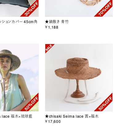
クッションカバー 45cm角
★鍋敷き 青竹
￥1,188
ma lace 福木×琉球藍
★chisaki Seima lace 茜×福木
￥17,600