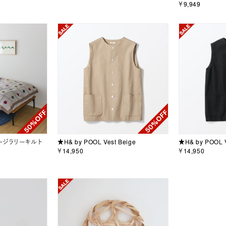
￥9,949
ージラリーキルト
★H& by POOL Vest Beige
★H& by POOL V
￥14,950
￥14,950