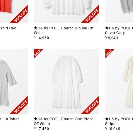
hirt Red
★H& by POOL Church Blouse Off
★H& by POOL Co
White
Silver Gray
￥14,950
￥9,949
Lib Tshirt
★H& by POOL Church One-Piece
★H& by POOL O
Off White
Stripe
￥17,450
￥19,949