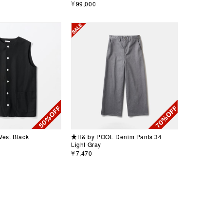
￥99,000
est Black
★H& by POOL Denim Pants 34
Light Gray
￥7,470