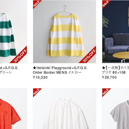
d×G.F.G.S.
★Helsinki Playground×G.F.G.S.
★【一点物】クバ
S グリーン
Order Border MENS イエロー
プリケ 80×108
￥15,330
￥29,700