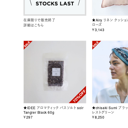
在庫限りで販売終了
★Airy リネン クッシ
ローズ
詳細はこちら
￥3,143
★IDEE アロマティック バスソルト soir
★chisaki Sumi ブ
Tangier Black 60g
レストグリーン
￥297
￥8,250