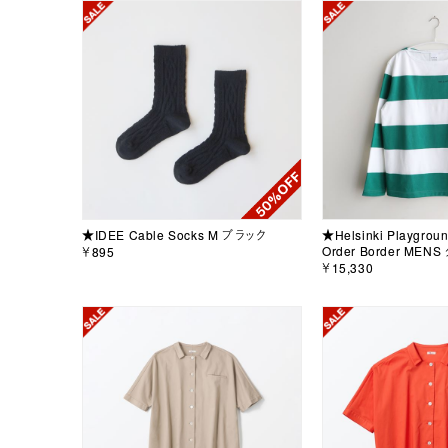
★IDEE Cable Socks M ブラック
★Helsinki Playgroun
Order Border MEN
￥895
￥15,330