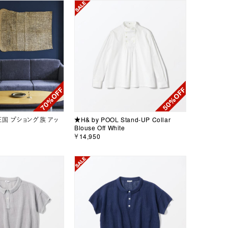
王国 プショング族 アッ
★H& by POOL Stand-UP Collar
Blouse Off White
￥14,950