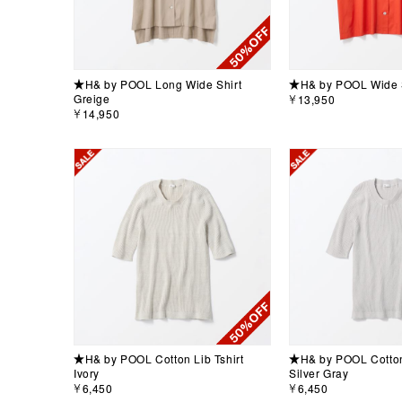
★H& by POOL Long Wide Shirt
★H& by POOL Wide S
Greige
￥13,950
￥14,950
★H& by POOL Cotton Lib Tshirt
★H& by POOL Cotton 
Ivory
Silver Gray
￥6,450
￥6,450