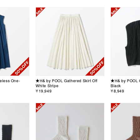
eless One-
★H& by POOL Gathered Skirt Off
★H& by POOL C
White Stripe
Black
￥19,949
￥8,949