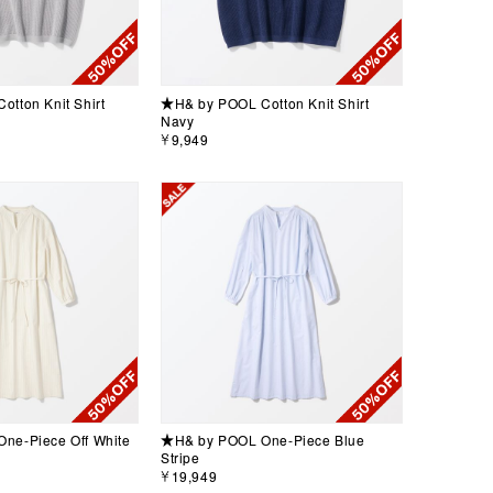
tton Knit Shirt
★H& by POOL Cotton Knit Shirt
Navy
￥9,949
ne-Piece Off White
★H& by POOL One-Piece Blue
Stripe
￥19,949