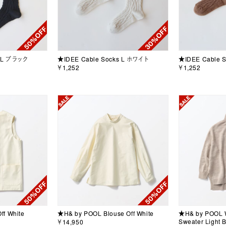
s L ブラック
★IDEE Cable Socks L ホワイト
★IDEE Cable 
￥1,252
￥1,252
ff White
★H& by POOL Blouse Off White
★H& by POOL W
Sweater Light 
￥14,950