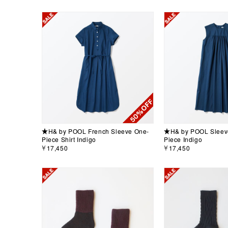
★H& by POOL French Sleeve One-
★H& by POOL Sleev
Piece Shirt Indigo
Piece Indigo
￥17,450
￥17,450