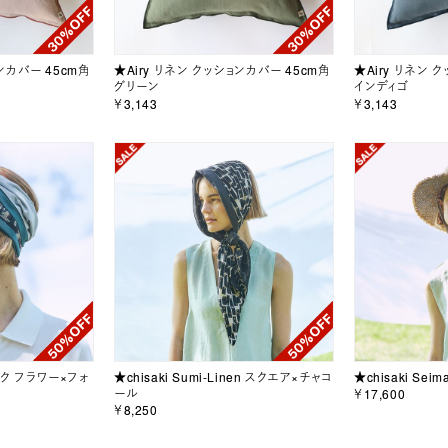
ョンカバー 45cm角
★Airy リネン クッションカバー 45cm角
★Airy リネン 
グリーン
インディゴ
￥3,143
￥3,143
ラック フラワー×フォ
★chisaki Sumi-Linen スクエア×チャコ
★chisaki Sei
ール
￥17,600
￥8,250