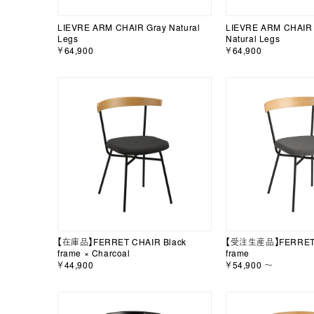
LIEVRE ARM CHAIR Gray Natural
LIEVRE ARM CHAIR 
Legs
Natural Legs
￥64,900
￥64,900
【在庫品】FERRET CHAIR Black
【受注生産品】FERRET C
frame × Charcoal
frame
￥44,900
￥54,900 ～