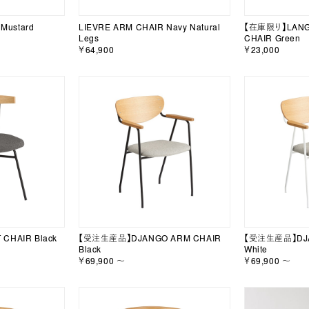
Mustard
LIEVRE ARM CHAIR Navy Natural
【在庫限り】LANG
Legs
CHAIR Green
￥64,900
￥23,000
HAIR Black
【受注生産品】DJANGO ARM CHAIR
【受注生産品】DJA
Black
White
￥69,900 ～
￥69,900 ～