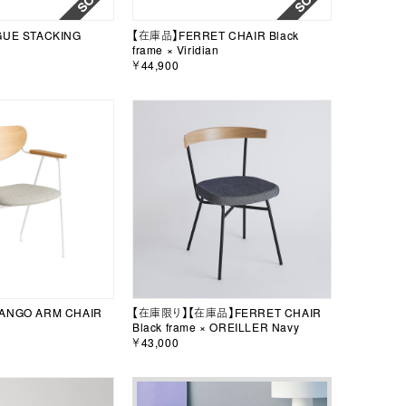
UE STACKING
【在庫品】FERRET CHAIR Black
frame × Viridian
￥44,900
NGO ARM CHAIR
【在庫限り】【在庫品】FERRET CHAIR
Black frame × OREILLER Navy
￥43,000