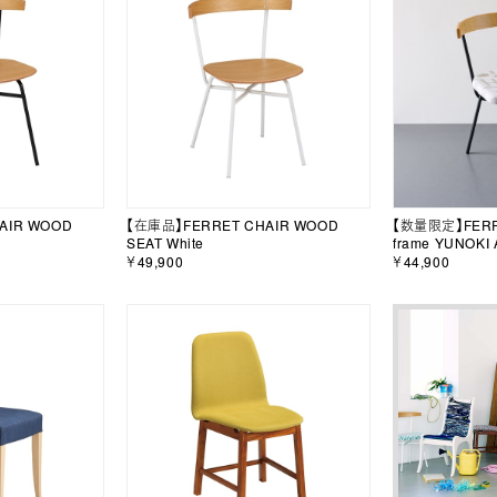
AIR WOOD
【在庫品】FERRET CHAIR WOOD
【数量限定】FERRE
SEAT White
frame YUNOKI 
￥49,900
￥44,900