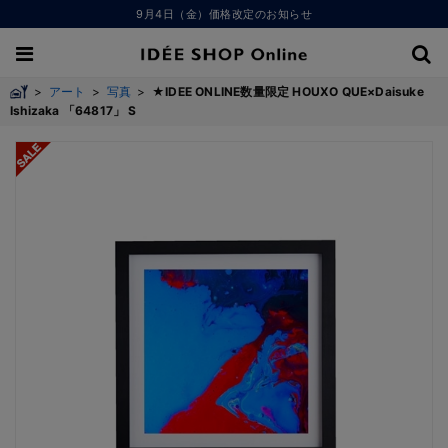
9月4日（金）価格改定のお知らせ
>
アート
>
写真
>
★IDEE ONLINE数量限定 HOUXO QUE×Daisuke
Ishizaka 「64817」 S