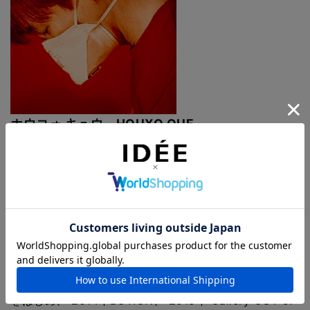
ホウコォ キュウ HOUXO QUE
現代美術作家
1984年 東京生まれ。1999年 グラフィティを始める。
10代でグラフィティと出会い、 ストリートで壁画中心
の制作活動を始める。以後、現在まで蛍光塗料を用いた
ペインティング作品とブラック ・ ライトを使用したイ
ンスタレーションで知られる。
作品の制作過程をショーとして見せるライブペイントも
数多く実施。
2012年頃よりディスプレイに直接ペイントをする制作
をはじめ、 2014年BCTION、 2015年 Gallery OUT of