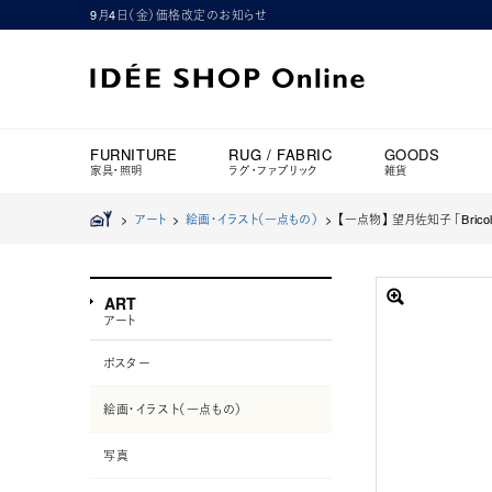
9月4日（金）価格改定のお知らせ
FURNITURE
RUG / FABRIC
GOODS
家具・照明
ラグ・ファブリック
雑貨
>
アート
>
絵画・イラスト（一点もの）
>
【一点物】 望月佐知子 「Bricola
ART
アート
ポスター
絵画・イラスト（一点もの）
写真