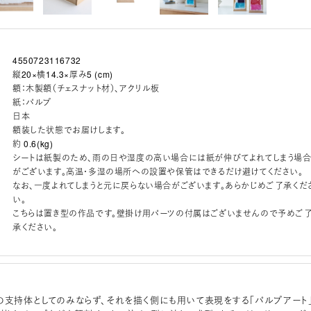
4550723116732
縦20×横14.3×厚み5 (cm)
額：木製額（チェスナット材）、アクリル板
紙：パルプ
日本
額装した状態でお届けします。
約 0.6(kg)
シートは紙製のため、雨の日や湿度の高い場合には紙が伸びてよれてしまう場
がございます。高温・多湿の場所への設置や保管はできるだけ避けてください。
なお、一度よれてしまうと元に戻らない場合がございます。あらかじめご了承くだ
い。
こちらは置き型の作品です。壁掛け用パーツの付属はございませんので予めご
承ください。
の支持体としてのみならず、それを描く側にも用いて表現をする「パルプアート」