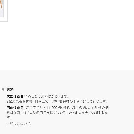
送料
：1点ごとに送料がかかります。
大型便商品
※配送業者が開梱・組み立て・設置・梱包材の引き下げまで行います。
：ご注文合計が11,000円（税込）以上の場合、宅配便の送
宅配便商品
料は無料です（大型便商品を除く）。※梱包のまま玄関先でお渡ししま
す。
詳しくはこちら