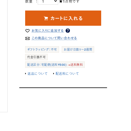
数量 ：
★1点物です
ギフトラッピング：不可
お届け日数1～2週間
代金引換不可
配送区分：宅配便(送料￥500)
→送料無料
返品について
配送料について