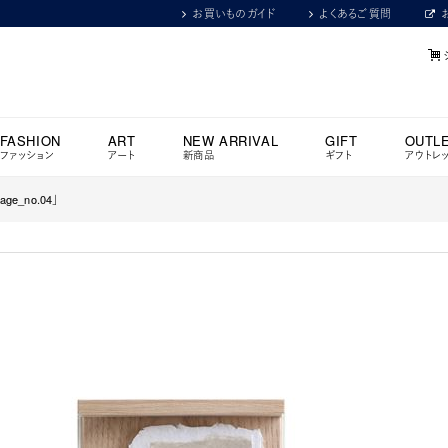
お買いものガイド
よくあるご質問
FASHION
ART
NEW ARRIVAL
GIFT
OUTL
ファッション
アート
新商品
ギフト
アウトレ
ge_no.04」