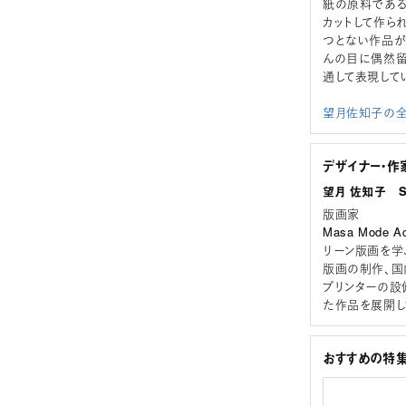
紙の原料である
カットして作ら
つとない作品が
んの目に偶然留
通して表現して
望月佐知子の全
デザイナー・作
望月 佐知子 Sac
版画家
Masa Mode
リーン版画を学ぶ
版画の制作、国
プリンターの設
た作品を展開し
おすすめの特