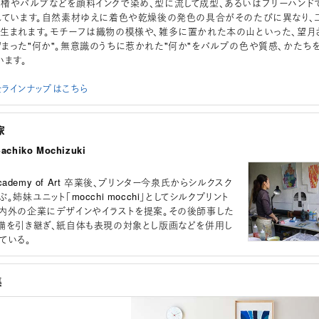
楮やパルプなどを顔料インクで染め、型に流して成型、あるいはフリーハンド
れています。自然素材ゆえに着色や乾燥後の発色の具合がそのたびに異なり、
生まれます。モチーフは織物の模様や、雑多に置かれた本の山といった、望月
まった"何か"。無意識のうちに惹かれた"何か"をパルプの色や質感、かたち
います。
ラインナップはこちら
家
hiko Mochizuki
 Academy of Art 卒業後、プリンター今泉氏からシルクスク
。姉妹ユニット「mocchi mocchi」としてシルクプリント
内外の企業にデザインやイラストを提案。その後師事した
備を引き継ぎ、紙自体も表現の対象とし版画などを併用し
ている。
集