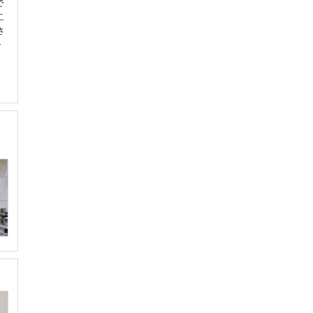
で
二
さ
を