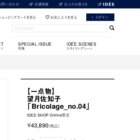
お問い合わせ
店舗情報
法人のお客さま
ログイン
ショッピングカートを見る
お気に入りを見る
ET
SPECIAL ISSUE
IDÉE SCENES
ット
特集
スタイリングシーン
【一点物】
望月佐知子
「Bricolage_no.04」
IDEE SHOP Online限定
￥43,890
（税込）