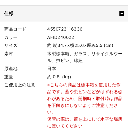
仕様
商品コード
4550723116336
カラー
AFID240022
サイズ
約 縦34.7×横25.6×厚み5.5 (cm)
素材
木製標本箱、ガラス、リサイクルウー
ル、虫ピン、綿紐
原産地
日本
重量
約 0.8（kg）
ご使用上の注意
※こちらの商品は標本箱を使用した作
品です。蓋や虫ピンなどがはずれる恐
れがあるため、開梱時・取付時は作品
を下向きにしないようご注意くださ
い。
保管の際は、蓋を上にして水平な場所
に置いてください。