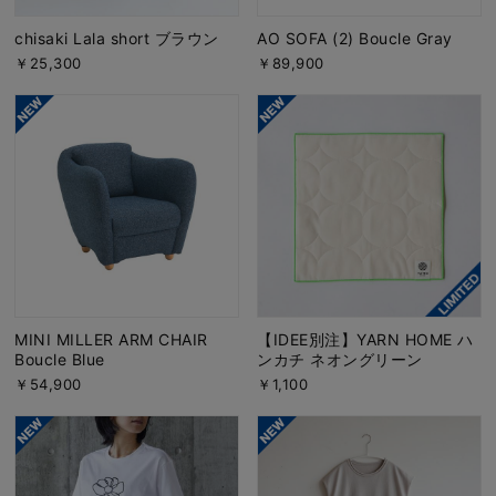
chisaki Lala short ブラウン
AO SOFA (2) Boucle Gray
￥25,300
￥89,900
MINI MILLER ARM CHAIR
【IDEE別注】YARN HOME ハ
Boucle Blue
ンカチ ネオングリーン
￥54,900
￥1,100