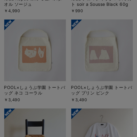
オル ソージュ
ト soir a Sousse Black 60g
￥4,990
￥990
POOL×しょうぶ学園 トートバ
POOL×しょうぶ学園 トートバ
ッグ ネコ コーラル
ッグ プリン ピンク
￥3,490
￥3,490