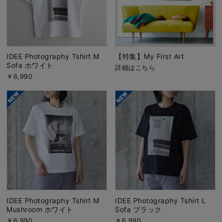
IDEE Photography Tshirt M
【特集】My First Art
Sofa ホワイト
詳細はこちら
￥6,990
IDEE Photography Tshirt M
IDEE Photography Tshirt L
Mushroom ホワイト
Sofa ブラック
￥6,990
￥6,990