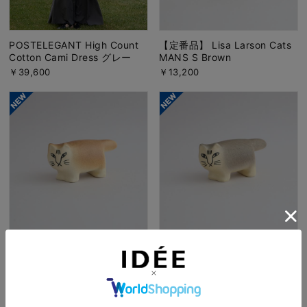
POSTELEGANT High Count
【定番品】 Lisa Larson Cats
Cotton Cami Dress グレー
MANS S Brown
￥39,600
￥13,200
【定番品】Lisa Larson Cats
【定番品】Lisa Larson Cats
MIKA S Brown
MIKA S Gray
￥13,200
￥13,200