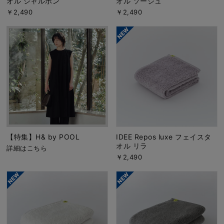
オル シャルボン
オル ソージュ
￥2,490
￥2,490
【特集】H& by POOL
IDEE Repos luxe フェイスタ
オル リラ
詳細はこちら
￥2,490