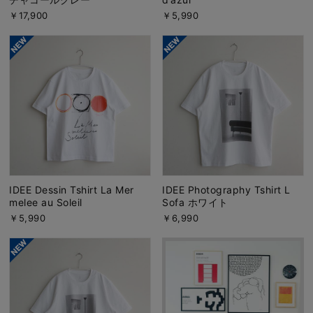
￥17,900
￥5,990
IDEE Dessin Tshirt La Mer
IDEE Photography Tshirt L
melee au Soleil
Sofa ホワイト
￥5,990
￥6,990