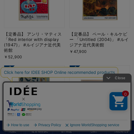
【定番品】 アンリ・マティス
【定番品】 ペール・キルケビ
「Red interior with display
ー 「Untitled (2004)」 #ルイ
(1947)」 #ルイジアナ近代美
ジアナ近代美術館
術館
￥47,900
￥52,900
【定番品】 アンリ・マティス
【定番品】 インゲ・エレガー
HOME
NEW ARRIVAL
MY PAGE
CART
FAVORITES