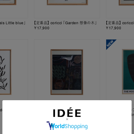
s Little blue」
【定番品】 coricci 「Garden 想像の木」
【定番品】 coricci
￥17,900
￥17,900
den Olive」
【定番品】 coricci 「LIFE Tool」
【定番品】 ヴォ
「Cadran Luna
￥23,900
近代美術館
￥34,900