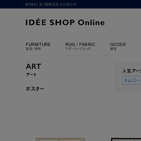
9月4日（金）価格改定のお知らせ
FURNITURE
RUG / FABRIC
GOODS
家具・照明
ラグ・ファブリック
雑貨
ART
人気アー
アート
＃山口一
ポスター