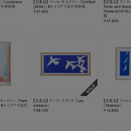
Louisiana
【定番品】 ペール・キルケビー 「Untitled
【定番品】 アンリ・マ
ナ近代美術館
(2004)」 #ルイジアナ近代美術館
Torso and Bouq
Flowers(191
￥47,900
館
￥47,900
ホックニー 「Park
【定番品】 アンリ・マティス 「Les
【定番品】 ジョル
2)」 #ルイジアナ近代
oiseaux」
「Oiseaux」
￥29,700
￥14,850