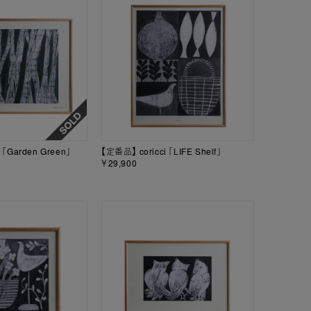
 「Garden Green」
【定番品】 coricci 「LIFE Shelf」
￥29,900