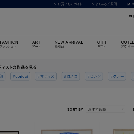
お買いものガイド
よくあるご質問
FASHION
ART
NEW ARRIVAL
GIFT
OUTL
ファッション
アート
新商品
ギフト
アウトレ
ティストの作品を見る
郎
＃coricci
＃マティス
＃ロスコ
＃ピカソ
＃クレー
SORT BY