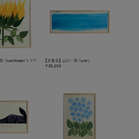
「neoflower ヒマワ
【定番品】 山口一郎 「umi」
￥35,200