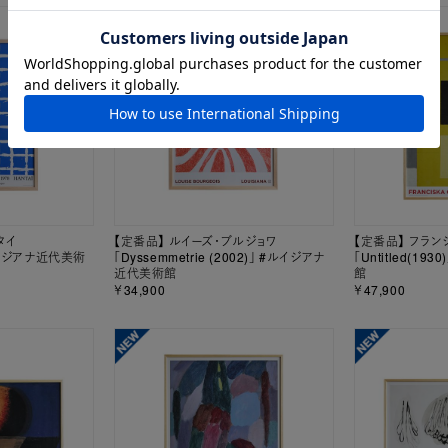
タイ
【定番品】 ルイーズ・ブルジョワ
【定番品】 フラン
 #ルイジアナ近代美術
「Dyssemmetrie (2002)」 #ルイジアナ
「Untitled(1
近代美術館
館
￥34,900
￥47,900