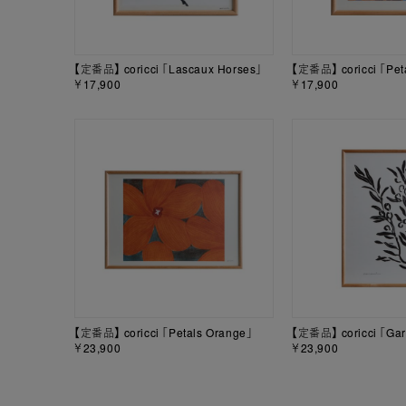
【定番品】 coricci 「Lascaux Horses」
【定番品】 coricci 「Petal
￥17,900
￥17,900
【定番品】 coricci 「Petals Orange」
【定番品】 coricci 「Gar
￥23,900
￥23,900