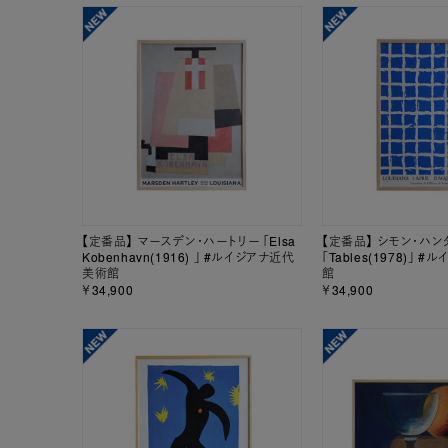
【定番品】 マースデン・ハートリー 「Elsa
【定番品】 シモン・ハン
Kobenhavn(1916) 」 #ルイジアナ近代
「Tables(1978)」
美術館
館
￥34,900
￥34,900