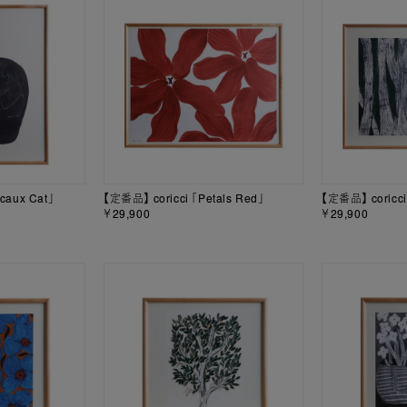
caux Cat」
【定番品】 coricci 「Petals Red」
【定番品】 coricci
￥29,900
￥29,900