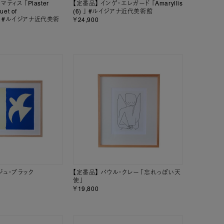
ティス 「Plaster
【定番品】 インゲ・エレガード 「Amaryllis
uet of
(6) 」 #ルイジアナ近代美術館
9)」 #ルイジアナ近代美術
￥24,900
ジュ・ブラック
【定番品】 パウル・クレー 「忘れっぽい天
使」
￥19,800