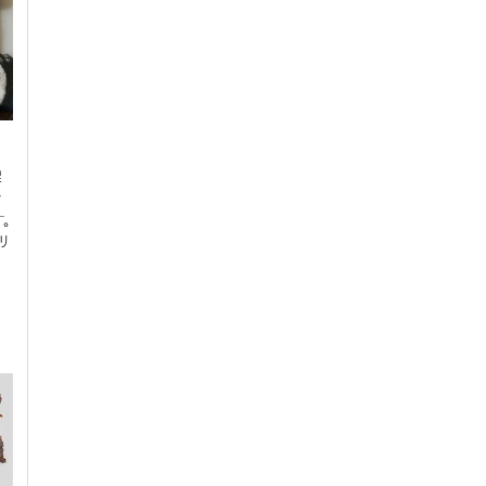
架
シ
。
リ