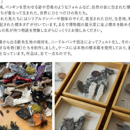
」​
、鳩、ペンギンを思わせる姿や恐竜のようなフォルムなど、自然の音に包まれた
ちが重なって生まれた、世界にひとつだけの鳥たち。
られた鳥たちにはシリアルナンバーや個体のサイズ、発見された日付、生息地、
記された標本タグが付いています。まるで博物館の展示室に並ぶ標本を眺め
れの鳥が持つ物語を想像しながらじっくりとお愉しみください。
場から出る獣毛生地の端材を、ニードルパンチ技法によってフェルト化し、その
さな毛物（獣）たちを制作しました。ケースには本物の標本箱を使用しており、
となっています。作品は、全て一点ものです。