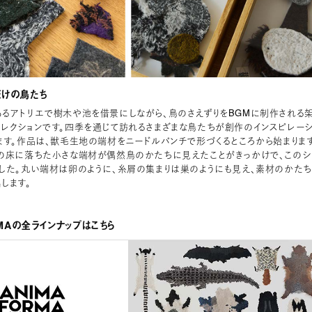
だけの鳥たち
るアトリエで樹木や池を借景にしながら、鳥のさえずりをBGMに制作される
レクションです。四季を通じて訪れるさまざまな鳥たちが創作のインスピレー
ます。作品は、獣毛生地の端材をニードルパンチで形づくるところから始まります
の床に落ちた小さな端材が偶然鳥のかたちに見えたことがきっかけで、このシ
した。丸い端材は卵のように、糸屑の集まりは巣のようにも見え、素材のかたち
します。
RMAの全ラインナップはこちら