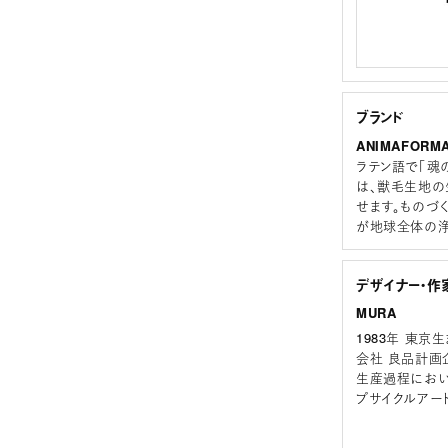
ブランド
ANIMAFORM
ラテン語で「魂の
は、獣毛生地の
せます。ものづ
が地球全体の浄
デザイナー・作
MURA
1983年 東
会社 良品計画
生産過程におい
プサイクルアート