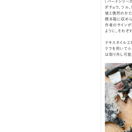
「バードシリーズ
ダチョウ、ツル
境と偶然のかた
​標本箱に収め
作者のサインが
ように、それぞ
テキスタイル工
ケラを用いて小
は取り外し可能