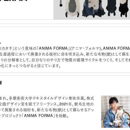
A
カタチ」という意味の「ANIMA FORMA」(アニマ・フォルマ)。ANIMA FORM
生産過程において廃棄される端材に命を吹き込み、新たな毛物(獣)として蘇生
くりの分解者として、自分なりのやり方で物質の循環サイクルをつくり、そしてそ
化にきっとつながると信じています。
家
京生まれ。多摩美術大学テキスタイルデザイン専攻卒業。株式
企画デザイン室を経てフリーランス。2021年、獣毛生地の
て廃棄される端材を、新たな毛物(獣)として蘇らせるアッ
プロジェクト「ANIMA FORMA」を始動。