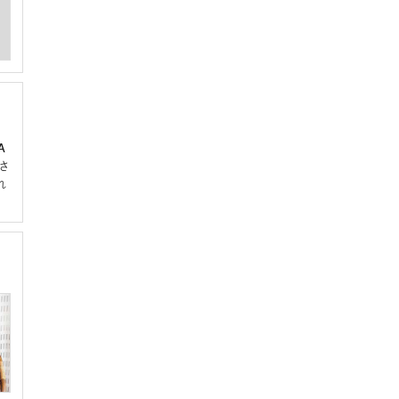
A
さ
れ