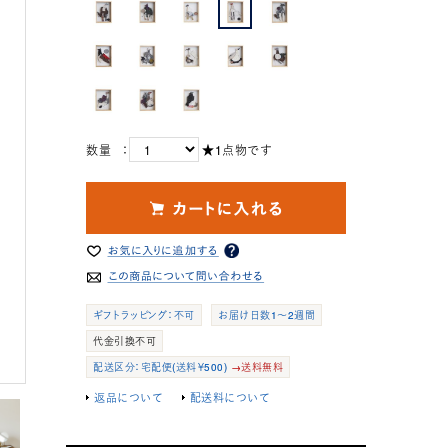
数量 ：
★1点物です
ギフトラッピング：不可
お届け日数1～2週間
代金引換不可
配送区分：宅配便(送料￥500)
→送料無料
返品について
配送料について