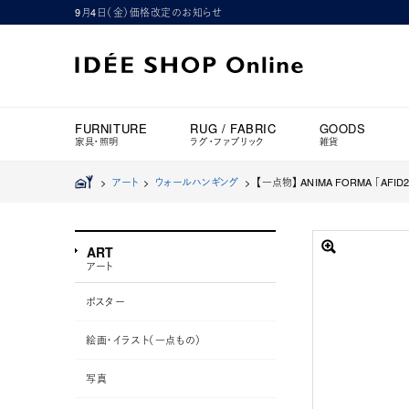
9月4日（金）価格改定のお知らせ
FURNITURE
RUG / FABRIC
GOODS
家具・照明
ラグ・ファブリック
雑貨
>
アート
>
ウォールハンギング
>
【一点物】 ANIMA FORMA 「AFID2
ART
アート
ポスター
絵画・イラスト（一点もの）
写真