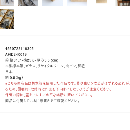
4550723116305
AFID240019
約 縦34.7×横25.6×厚み5.5 (cm)
木製標本箱、ガラス、リサイクルウール、虫ピン、綿紐
日本
約 0.8（kg）
※こちらの商品は標本箱を使用した作品です。蓋や虫ピンなどがはずれる恐れが
るため、開梱時・取付時は作品を下向きにしないようご注意ください。
保管の際は、蓋を上にして水平な場所に置いてください。
商品に付属している注意書きをご確認ください。