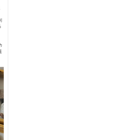
環
制
る
カ
蓋