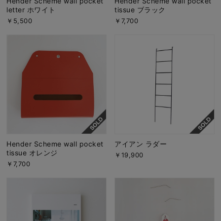
Hender Scheme wall pocket
Hender Scheme wall pocket
letter ホワイト
tissue ブラック
￥5,500
￥7,700
Hender Scheme wall pocket
アイアン ラダー
tissue オレンジ
￥19,900
￥7,700