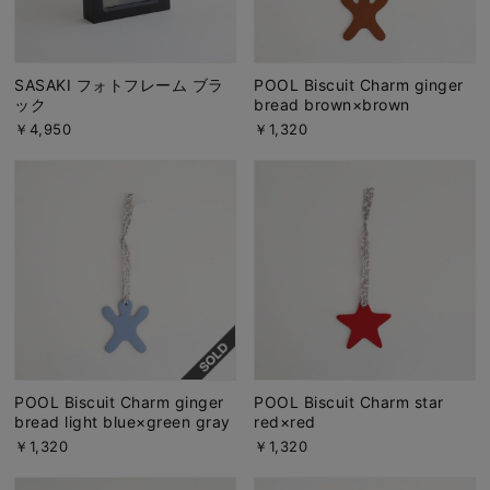
SASAKI フォトフレーム ブラ
POOL Biscuit Charm ginger
ック
bread brown×brown
￥4,950
￥1,320
POOL Biscuit Charm ginger
POOL Biscuit Charm star
bread light blue×green gray
red×red
￥1,320
￥1,320