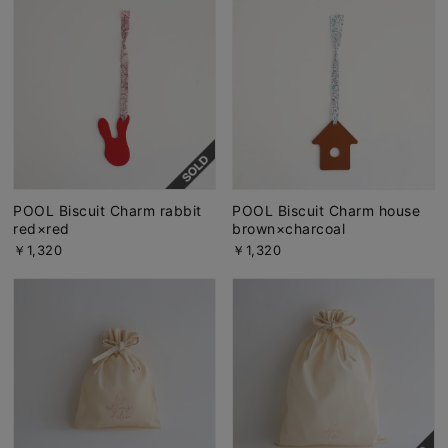
POOL Biscuit Charm rabbit
POOL Biscuit Charm house
red×red
brown×charcoal
￥1,320
￥1,320