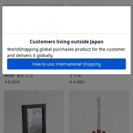
Hender Scheme wall pocket
SASAKI フォトフレーム ナチ
letter オレンジ
ュラル
￥5,500
￥4,950