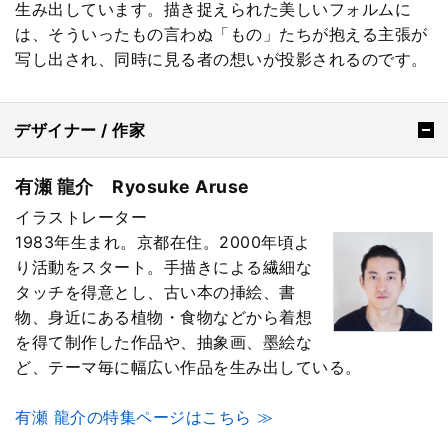
生み出しています。描き捉えられた美しいフォルムに
は、そういったもの言わぬ「もの」たちが抱える主張が
写し出され、同時に見る者の想いが投影されるのです。
デザイナー / 作家
有瀬 龍介 Ryosuke Aruse
イラストレーター
1983年生まれ。京都在住。2000年頃よ
り活動をスタート。手描きによる繊細な
タッチを得意とし、古い本の挿絵、書
物、身近にある植物・食物などから着想
を得て制作した作品や、抽象画、墨絵な
ど、テーマ毎に幅広い作品を生み出している。
有瀬 龍介の特集ページはこちら ≫