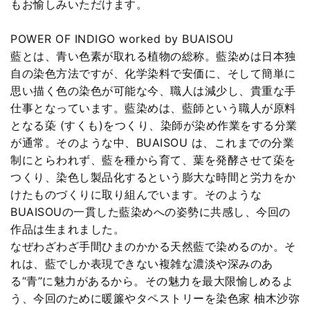
もお愉しみいただけます。
POWER OF INDIGO worked by BUAISOU
藍とは、青い色素が取れる植物の総称。藍染めは日本独
自の染色方法ですが、化学染料で安価に、そして簡単に
思い描く色の染色が可能な今、職人は減少し、貴重な手
仕事となっています。藍染めは、藍師という職人が原料
となる蒅 (すくも)をつくり、染師が染め作業をする分業
が通常。そのような中、BUAISOU は、これまでの分業
制にとらわれず、藍を種から育て、葉を発酵させて蒅を
つくり、染色し製品化するという膨大な時間と労力をか
けたものづくりに取り組んでいます。そのような
BUAISOUの一貫した藍染めへの姿勢に共感し、今回の
作品は生まれました。
なぜわざわざ手間ひまのかかる天然藍で染めるのか。そ
れは、藍でしか表現できない複雑な濃淡や深みのあ
る“青”に魅力があるから。その魅力を最大限愉しめるよ
う、今回のために暖簾やタペストリーを染色家 柚木沙弥