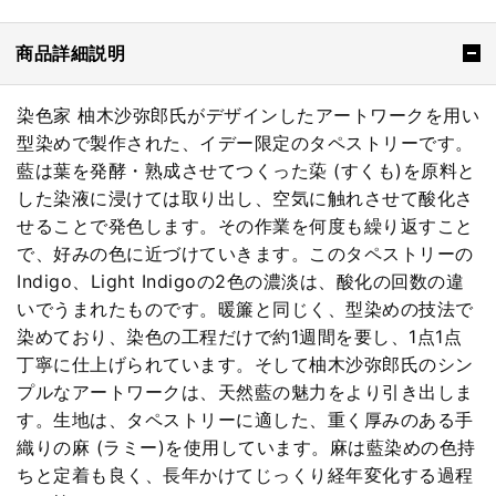
商品詳細説明
染色家 柚木沙弥郎氏がデザインしたアートワークを用い
型染めで製作された、イデー限定のタペストリーです。
藍は葉を発酵・熟成させてつくった蒅 (すくも)を原料と
した染液に浸けては取り出し、空気に触れさせて酸化さ
せることで発色します。その作業を何度も繰り返すこと
で、好みの色に近づけていきます。このタペストリーの
Indigo、Light Indigoの2色の濃淡は、酸化の回数の違
いでうまれたものです。暖簾と同じく、型染めの技法で
染めており、染色の工程だけで約1週間を要し、1点1点
丁寧に仕上げられています。そして柚木沙弥郎氏のシン
プルなアートワークは、天然藍の魅力をより引き出しま
す。生地は、タペストリーに適した、重く厚みのある手
織りの麻 (ラミー)を使用しています。麻は藍染めの色持
ちと定着も良く、長年かけてじっくり経年変化する過程