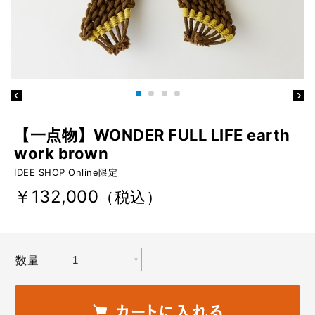
【一点物】WONDER FULL LIFE earth
work brown
IDEE SHOP Online限定
￥132,000
（税込）
数量