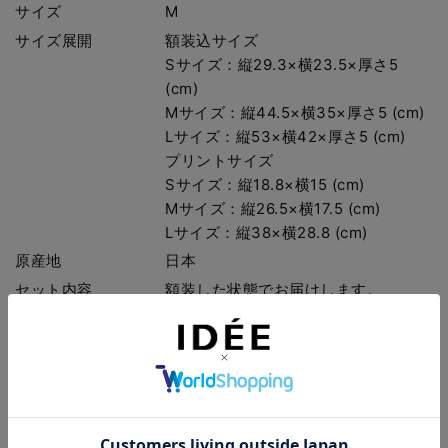
サイズ
M
サイズ展開
額装込サイズ
Sサイズ：縦29.3×横23.5×厚さ5
(cm)
Mサイズ：縦44.5×横35×厚さ5 (cm)
Lサイズ：縦53×横42×厚さ5 (cm)
プリントサイズ
Sサイズ：縦18.8×横15 (cm)
Mサイズ：縦26.5×横17.5 (cm)
Lサイズ：縦38×横28.8 (cm)
原産地
日本
セット内容
額装した状態でお届けします。
ご使用上の注意
シートは紙製のため、雨の日や湿度の
高い場合には紙が伸びてよれてしまう
場合がございます。高温・多湿の場所
への設置や保管はできるだけ避けてく
ださい。
なお、一度よれてしまうと元に戻らな