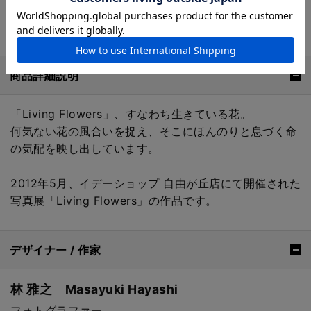
い場合がございます。あらかじめご了
承ください。
商品詳細説明
「Living Flowers」、すなわち生きている花。
何気ない花の風合いを捉え、そこにほんのりと息づく命
の気配を映し出しています。
2012年5月、イデーショップ 自由が丘店にて開催された
写真展「Living Flowers」の作品です。
デザイナー / 作家
林 雅之 Masayuki Hayashi
フォトグラファー