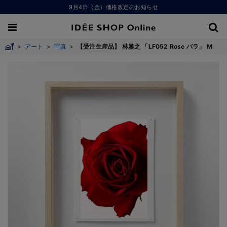
9月4日（金）価格改定のお知らせ
>
アート
>
写真
>
【受注生産品】 林雅之 「LF052 Rose バラ」 M