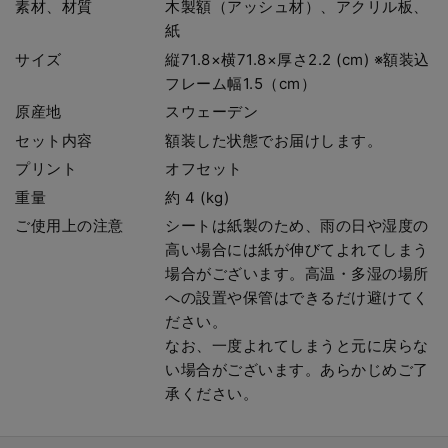
素材、材質
木製額（アッシュ材）、アクリル板、
紙
サイズ
縦71.8×横71.8×厚さ2.2 (cm) ※額装込
フレーム幅1.5（cm）
原産地
スウェーデン
セット内容
額装した状態でお届けします。
プリント
オフセット
重量
約 4 (kg)
ご使用上の注意
シートは紙製のため、雨の日や湿度の
高い場合には紙が伸びてよれてしまう
場合がございます。高温・多湿の場所
への設置や保管はできるだけ避けてく
ださい。
なお、一度よれてしまうと元に戻らな
い場合がございます。あらかじめご了
承ください。