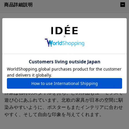
商品詳細説明
「LEAVES」
連なる葉っぱをシンプルに描いています。水彩のにじみ
やゆらぎ、純粋でみずみずしいタッチが、生活空間にエ
ネルギーを与えてくれるような作品です。
スウェーデンのヨーテボリで活動するデザイナーの
Elisabeth Dunker (エリーサベット・デュンケル)と、
Ulrika E.Engberg (ウルリカ E.エングベリ)の手掛ける
プロジェクト "Fine Little Day"より、アーティストとコ
ラボレーションしたポスターを紹介します。それぞれの
作家は独特のスタイルを持ち、どの作品もユーモラスで
遊び心にあふれています。北欧の家具が日本の空間に馴
染みやすいように、ポスターもまたインテリアに合わせ
やすく、そして自由な印象を与えてくれます。