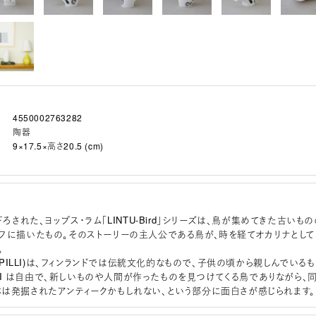
4550002763282
陶器
9×17.5×高さ20.5 (cm)
下ろされた、ヨップス・ラム「LINTU-Bird」シリーズは、鳥が集めてきた古いもの
フに描いたもの。そのストーリーの主人公である鳥が、時を経てオカリナとして
。
TUPILLI)は、フィンランドでは伝統文化的なもので、子供の頃から親しんでいるも
ILLI は自由で、新しいものや人間が作ったものを見つけてくる鳥でありながら、
は発掘されたアンティークかもしれない、という部分に面白さが感じられます。