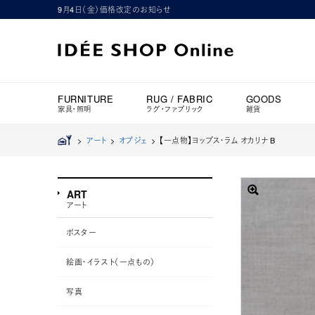
9月4日（金）価格改定のお知らせ
FURNITURE
RUG / FABRIC
GOODS
家具・照明
ラグ・ファブリック
雑貨
>
アート
>
オブジェ
>
【一点物】ヨップス・ラム オカリナ B
ART
アート
ポスター
絵画・イラスト（一点もの）
写真