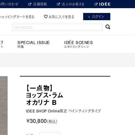
お問い合わせ
店舗情報
法人のお客さま
ログイン
ショッピングカートを見る
お気に入りを見る
ET
SPECIAL ISSUE
IDÉE SCENES
ット
特集
スタイリングシーン
【一点物】
ヨップス・ラム
オカリナ B
IDEE SHOP Online限定 ペインティングタイプ
￥30,800
（税込）