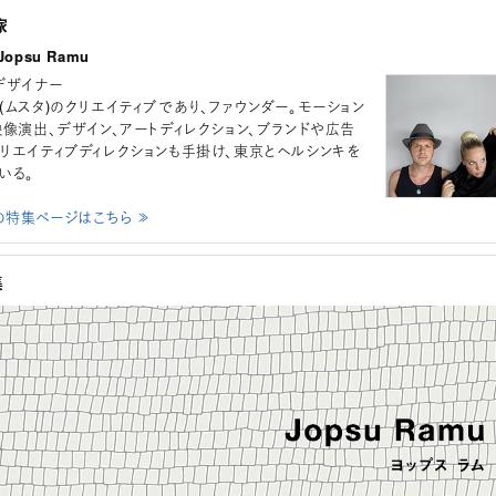
家
opsu Ramu
デザイナー
td. (ムスタ)のクリエイティブであり、ファウンダー。モーション
映像演出、デザイン、アートディレクション、ブランドや広告
リエイティブディレクションも手掛け、東京とヘルシンキを
いる。
u の特集ページはこちら ≫
集