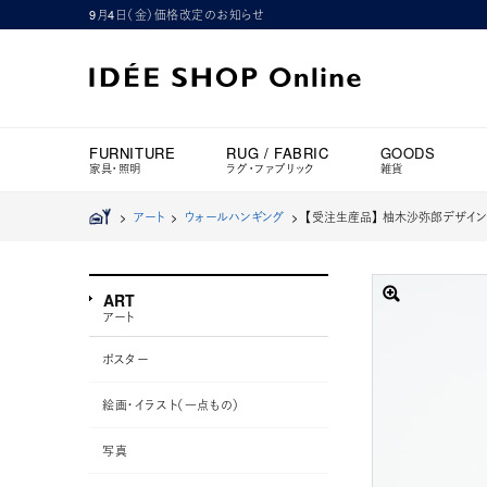
9月4日（金）価格改定のお知らせ
FURNITURE
RUG / FABRIC
GOODS
家具・照明
ラグ・ファブリック
雑貨
>
アート
>
ウォールハンギング
>
【受注生産品】 柚木沙弥郎デザイン PO
ART
アート
ポスター
絵画・イラスト（一点もの）
写真