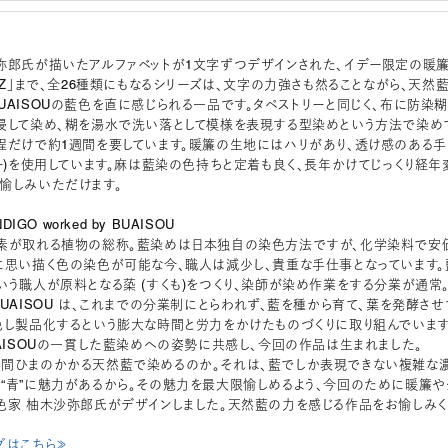
弥郎氏が描いたアルファベットが1文字ずつデザインされた、イデー限定の暖
ら「Z」まで、全26種類にもなるシリーズは、文字の力強さも然ることながら、天然
UAISOUの藍色を直に感じられる一品です。タペストリーと同じく、布に防染
浸して染め、糊を湯水で洗い落として模様を表現する型染めという方法で染め
程だけで約1週間を要しています。暖簾の生地にはハリがあり、透け感のある手
ミー)を使用しています。麻は藍染の色持ちと定着も良く、長年かけてじっくり経年
愉しみいただけます。
DIGO worked by BUAISOU
素が取れる植物の総称。藍染めは日本独自の染色方法ですが、化学染料で安
に思い描く色の染色が可能な今、職人は減少し、貴重な手仕事となっています。
いう職人が原料となる蒅 (すくも)をつくり、染師が染め作業をする分業が通常
BUAISOU は、これまでの分業制にとらわれず、藍を種から育て、葉を発酵させ
色し製品化するという膨大な時間と労力をかけたものづくりに取り組んでいます
UAISOUの一貫した藍染めへの姿勢に共感し、今回の作品は生まれました。
間ひまのかかる天然藍で染めるのか。それは、藍でしか表現できない複雑な
“青”に魅力があるから。その魅力を最大限愉しめるよう、今回のために暖簾や
色家 柚木沙弥郎氏がデザインしました。天然藍の力を感じる作品をお愉しみく
プはこちら≫