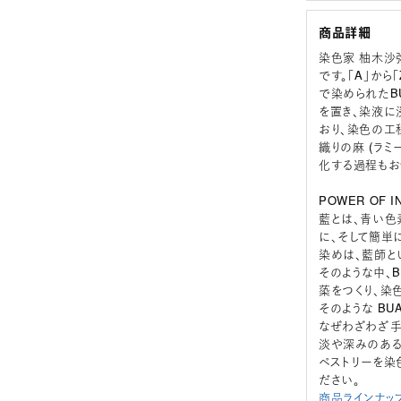
商品詳細
染色家 柚木沙
です。「A」か
で染められたB
を置き、染液に
おり、染色の工
織りの麻 (ラ
化する過程もお
POWER OF IN
藍とは、青い色
に、そして簡単
染めは、藍師と
そのような中、
蒅をつくり、染
そのような B
なぜわざわざ手
淡や深みのある
ペストリーを染
ださい。
商品ラインナッ