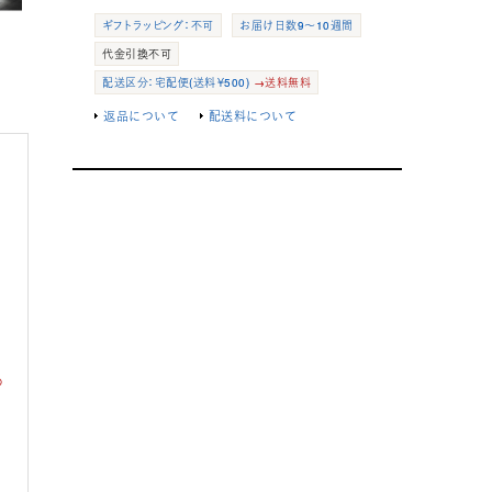
ギフトラッピング：不可
お届け日数9～10週間
代金引換不可
配送区分：宅配便(送料￥500)
→送料無料
返品について
配送料について
め