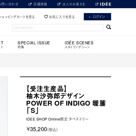
お問い合わせ
店舗情報
法人のお客さま
ログイン
ショッピングカートを見る
お気に入りを見る
ET
SPECIAL ISSUE
IDÉE SCENES
ット
特集
スタイリングシーン
【受注生産品】
柚木沙弥郎デザイン
POWER OF INDIGO 暖簾
「S」
IDEE SHOP Online限定 タペストリー
￥35,200
（税込）