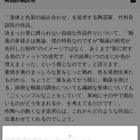
「形体と色彩の組み合わせ」を追求する陶芸家、竹村良
訓氏の作品。
決まった形に縛られない自由な作品作りについて、「釉
薬の多様さは無論、僕の特長なのですが“釉薬の研究が
先行した制作”のイメージではなく、あくまで“形に対す
る色のフィット”の追究で、その結果いつのまにか色が
増えまくった、という感じなのです」と語ります。
素焼き後のまっしろな形をじっと眺め、色を発想出来た
ものから、ちょうど「服をあてがう様に」釉薬を掛け
る。綿密な釉薬の調合についても繊細な形体についても
「ごくシンプルなことをしていて、単純にその中で面白
いものがどう生まれるか、を考えてるだけです」。
作陶への飽くなき追求心は、これからどのような作品に
出逢わせてくれるのでしょう。
竹村良訓の全ラインナップはこちら