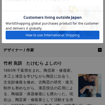
デザイナー / 作家
竹村 良訓 たけむら よしのり
1980年千葉県生まれ。陶芸家・修復家。
木工と漆芸を学びながら陶芸に出会う。
文化財修復を修め、古陶芸の研究・復元
制作も努めながら、漆芸技法の応用によ
る、陶磁器・漆器修復にも携わった。現
在は、陶芸家・修復家として活動する傍