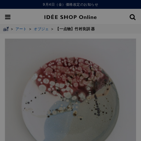
9月4日（金）価格改定のお知らせ
>
アート
>
オブジェ
>
【一点物】竹村良訓 器