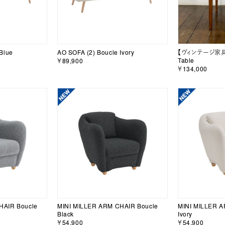
Blue
AO SOFA (2) Boucle Ivory
【ヴィンテージ家具】 
Table
￥89,900
￥134,000
HAIR Boucle
MINI MILLER ARM CHAIR Boucle
MINI MILLER A
Black
Ivory
￥54,900
￥54,900