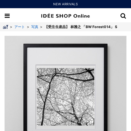
NEW ARRIVALS
>
アート
>
写真
>
【受注生産品】 林雅之 「BW Forest014」 S