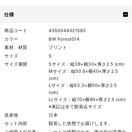
仕様
商品コード
4550344021583
カラー
BW Forest014
素材、材質
プリント
サイズ
S
サイズ展開
Sサイズ：縦38×横30×厚さ2.5 (cm)
Mサイズ：縦50.6×横40×厚さ2.5
(cm)
Lサイズ：縦63.3×横50×厚さ2.5
(cm)
LLサイズ：縦70×横60×厚さ2.5 (cm)
※表記は全て額装込サイズ
原産地
日本
セット内容
額装した状態でお届けします。
ご使用上の注意
シートは紙製のため、雨の日や湿度の