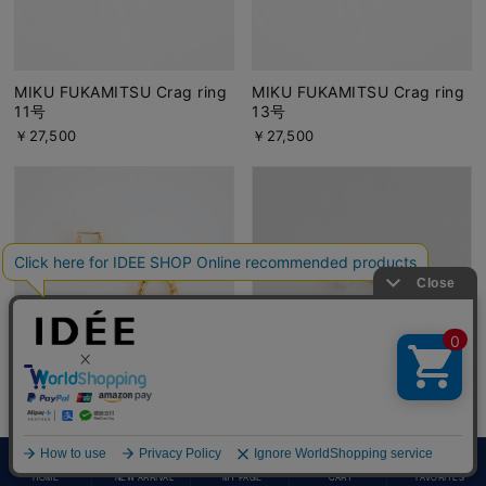
MIKU FUKAMITSU Crag ring
MIKU FUKAMITSU Crag ring
11号
13号
￥27,500
￥27,500
MIKU FUKAMITSU Roots ピ
MIKU FUKAMITSU 気づくピ
アス SV/K18PT
アス あこや×淡水パール
￥20,900
￥16,500
HOME
NEW ARRIVAL
MY PAGE
CART
FAVORITES