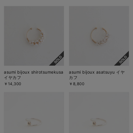
asumi bijoux shirotsumekusa
asumi bijoux asatsuyu イヤ
イヤカフ
カフ
￥14,300
￥8,800