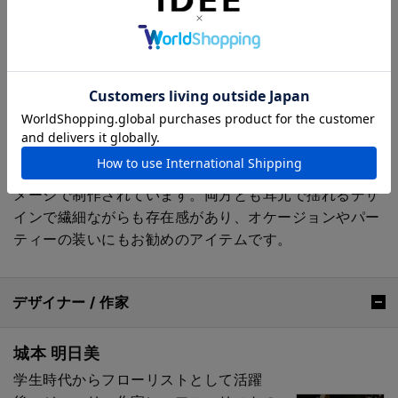
元フローリストの城本明日美が提案するブーケの様なア
クセサリー。花を束ねる感性で作り上げるアクセサリー
は、他にはない色合わせで繊細です。ブーケをもらった
時の様な、幸せな気持ちがアクセサリーに込められてい
ます。
【asatsuyu thread】
「糸」という名前の通り朝露が蜘蛛の糸について輝くイ
メージで制作されています。両方とも耳元で揺れるデザ
インで繊細ながらも存在感があり、オケージョンやパー
ティーの装いにもお勧めのアイテムです。
デザイナー / 作家
城本 明日美
学生時代からフローリストとして活躍