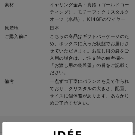
素材
イヤリング金具：真鍮（ゴールドコー
ティング）、モチーフ：クリスタルク
オーツ（水晶）、K14GFのワイヤー
原産地
日本
ご購入前に
こちらの商品はギフトパッケージのた
め、ボックスに入った状態でお届けさ
せていただきます。お渡し用の袋をご
入用の場合は、ご注文時の備考欄へ
「お渡し用の袋希望」の旨をご記載く
ださい。
備考
一点ずつ丁寧にバランスを見て作られ
ており、クリスタルの大きさ、配置、
サイズに個体差があります。あらかじ
めご了承ください。
商品詳細説明