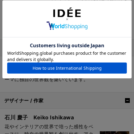
せていただきます。お渡し用の袋をご
入用の場合は、ご注文時の備考欄へ
「お渡し用の袋希望」の旨をご記載く
ださい。
商品詳細説明
CHERRY BROWNの作品はひとつひとつがシンプル。シ
ンプルながらもその中に「喜びが宿る」ものづくりをテ
ーマに独自の世界観を築いています。
デザイナー / 作家
石川 慶子 Keiko Ishikawa
花やインテリアの世界で培った感性をベ
ースに、独自の世界観を創り出す。アク