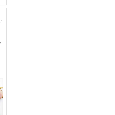
ナ
き
組