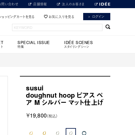
お問い合わせ
店舗情報
法人のお客さま
ログイン
ショッピングカートを見る
お気に入りを見る
ET
SPECIAL ISSUE
IDÉE SCENES
ット
特集
スタイリングシーン
susui
doughnut hoop ピアス ペ
ア M シルバー マット仕上げ
￥19,800
（税込）