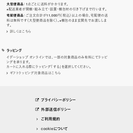
：1点ごとに送料がかかります。
大型便商品
※配送業者が開梱・組み立て・設置・梱包材の引き下げまで行います。
：ご注文合計が11,000円（税込）以上の場合、宅配便の送
宅配便商品
料は無料です（大型便商品を除く）。※梱包のまま玄関先でお渡ししま
す。
詳しくはこちら
ラッピング
イデーショップ オンラインでは、一部の対象商品のみ有料にてラッピ
ングを承ります。
カートに入れる際にラッピング「する」を選択してください。
ギフトラッピング対象商品はこちら
プライバシーポリシー
外部送信ポリシー
ご利用規約
cookieについて