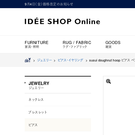
9月4日（金）価格改定のお知らせ
FURNITURE
RUG / FABRIC
GOODS
家具・照明
ラグ・ファブリック
雑貨
>
ジュエリー
>
ピアス・イヤリング
>
susui doughnut hoop ピ
JEWELRY
ジュエリー
ネックレス
ブレスレット
ピアス