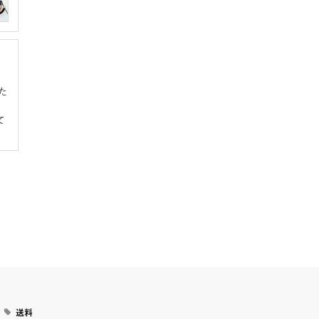
た
て
送料