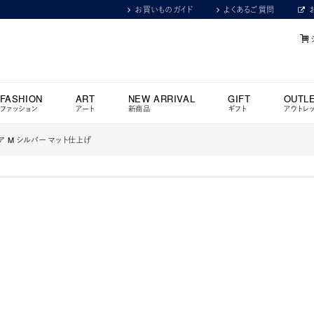
お買いものガイド
よくあるご質問
FASHION
ART
NEW ARRIVAL
GIFT
OUTL
ファッション
アート
新商品
ギフト
アウトレ
アス ペア M シルバー マット仕上げ