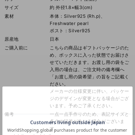
サイズ
約 外径1.8×幅3(cm)
素材
本体：Silver925 (Rh.p)、
Freshwater pearl
ポスト：Silver925
原産地
日本
ご購入前に
こちらの商品はギフトパッケージのた
め、ボックスに入った状態でお届けさ
せていただきます。お渡し用の袋をご
入用の場合は、ご注文時の備考欄へ
「お渡し用の袋希望」の旨をご記載く
ださい。
メーカーの仕様変更に伴い、パッケー
ジのデザインが変更となる場合がござ
います。予めご了承ください。
備考
一点一点手作りのため、表記サイズと
多少の誤差が生じる場合がございま
す。