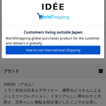
入用の場合は、ご注文時の備考欄へ
「お渡し用の袋希望」の旨をご記載く
ださい。
商品詳細説明
程よいボリューム感とつけやすい大きさが人気のイヤー
カフ。着けるときの上下向きと左右の耳で見え方が変化
します。
ブランド
AROM.（アロム）
ミラノ在住の日本人デザイナー、建野みどりさんによる
ジュエリーコレクション。イタリアらしい華やかさと大
胆さ、日本らしい無駄を削ぎ落としたミニマルな美し