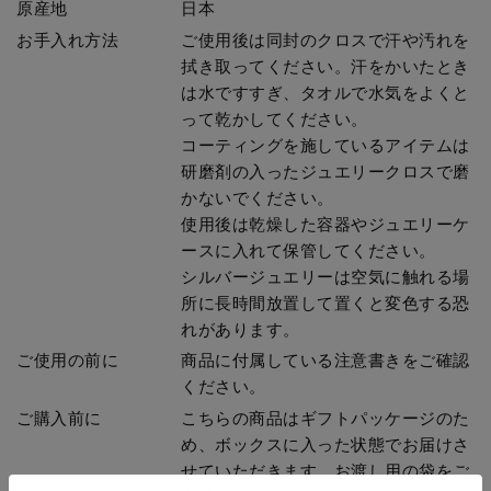
原産地
日本
お手入れ方法
ご使用後は同封のクロスで汗や汚れを
拭き取ってください。汗をかいたとき
は水ですすぎ、タオルで水気をよくと
って乾かしてください。
コーティングを施しているアイテムは
研磨剤の入ったジュエリークロスで磨
かないでください。
使用後は乾燥した容器やジュエリーケ
ースに入れて保管してください。
シルバージュエリーは空気に触れる場
所に長時間放置して置くと変色する恐
れがあります。
ご使用の前に
商品に付属している注意書きをご確認
ください。
ご購入前に
こちらの商品はギフトパッケージのた
め、ボックスに入った状態でお届けさ
せていただきます。お渡し用の袋をご