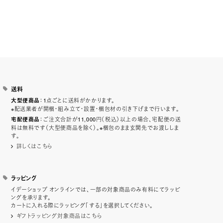
送料
：1点ごとに送料がかかります。
大型便商品
※配送業者が開梱・組み立て・設置・梱包材の引き下げまで行います。
：ご注文合計が11,000円（税込）以上の場合、宅配便の送
宅配便商品
料は無料です（大型便商品を除く）。※梱包のまま玄関先でお渡ししま
す。
詳しくはこちら
ラッピング
イデーショップ オンラインでは、一部の対象商品のみ有料にてラッピ
ングを承ります。
カートに入れる際にラッピング「する」を選択してください。
ギフトラッピング対象商品はこちら