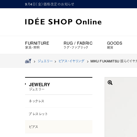
9月4日（金）価格改定のお知らせ
FURNITURE
RUG / FABRIC
GOODS
家具・照明
ラグ・ファブリック
雑貨
>
ジュエリー
>
ピアス・イヤリング
>
MIKU FUKAMITSU 揺らぐイヤカ
JEWELRY
ジュエリー
ネックレス
ブレスレット
ピアス