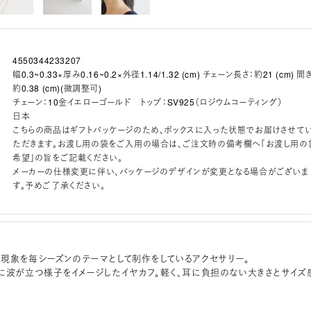
4550344233207
幅0.3~0.33×厚み0.16~0.2×外径1.14/1.32 (cm) チェーン長さ：約21 (cm) 開
約0.38 (cm)(微調整可)
チェーン：10金イエローゴールド トップ：SV925（ロジウムコーティング）
日本
こちらの商品はギフトパッケージのため、ボックスに入った状態でお届けさせて
ただきます。お渡し用の袋をご入用の場合は、ご注文時の備考欄へ「お渡し用の
希望」の旨をご記載ください。
メーカーの仕様変更に伴い、パッケージのデザインが変更となる場合がございま
す。予めご了承ください。
現象を毎シーズンのテーマとして制作をしているアクセサリー。
に波が立つ様子をイメージしたイヤカフ。軽く、耳に負担のない大きさとサイズ