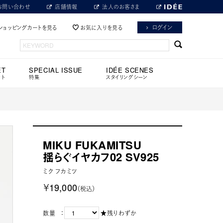
お問い合わせ
店舗情報
法人のお客さま
ログイン
ショッピングカートを見る
お気に入りを見る
ET
SPECIAL ISSUE
IDÉE SCENES
ット
特集
スタイリングシーン
MIKU FUKAMITSU
揺らぐイヤカフ02 SV925
ミク フカミツ
￥19,000
（税込）
数量 ：
★残りわずか