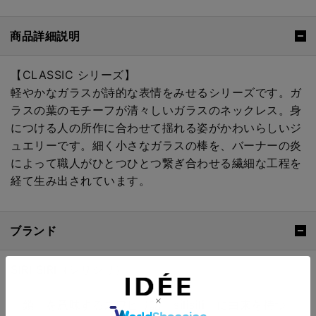
商品詳細説明
【CLASSIC シリーズ】
軽やかなガラスが詩的な表情をみせるシリーズです。ガ
ラスの葉のモチーフが清々しいガラスのネックレス。身
につける人の所作に合わせて揺れる姿がかわいらしいジ
ュエリーです。細く小さなガラスの棒を、バーナーの炎
によって職人がひとつひとつ繋ぎ合わせる繊細な工程を
経て生み出されています。
ブランド
SIRI SIRI（シリシリ）
「鎖」を意味するスワヒリ語「silisili」に由来を持つ