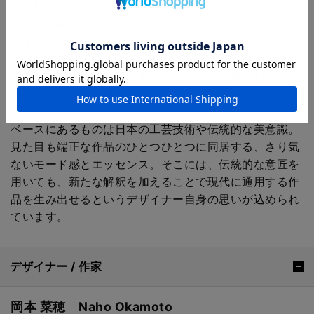
「SIRI SIRI」。意外性のあるマテリアルと伝統的な職人
技術との融合で、コンテンポラリーな作品を発信するジ
ュエリーブランドです。 独自のスタイルは、既成概念に
縛られず自分の美意識に忠実な人の生き方に呼応しま
す。そんな「自由の探求者」こそ、SIRI SIRIの鎖で繋ぎ
止めたい、という思いからこのブランドネームが生まれ
ました。
ベースにあるものは日本の工芸技術や伝統的な美意識。
見た目も端正な作品のひとつひとつに同居する、さり気
ないモード感とエッセンス。そこには、伝統的な意匠を
用いても、新たな解釈を加えることで現代に通用する作
品を生み出せるというデザイナー自身の思いが込められ
ています。
デザイナー / 作家
岡本 菜穂 Naho Okamoto