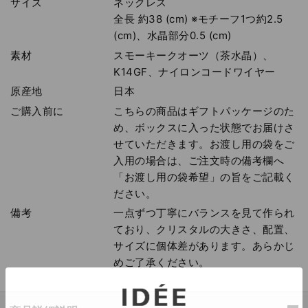
サイズ
ネックレス
全長 約38 (cm) ※モチーフ1つ約2.5
(cm)、水晶部分0.5 (cm)
素材
スモーキークオーツ（茶水晶）、
K14GF、ナイロンコードワイヤー
原産地
日本
ご購入前に
こちらの商品はギフトパッケージのた
め、ボックスに入った状態でお届けさ
せていただきます。お渡し用の袋をご
入用の場合は、ご注文時の備考欄へ
「お渡し用の袋希望」の旨をご記載く
ださい。
備考
一点ずつ丁寧にバランスを見て作られ
ており、クリスタルの大きさ、配置、
サイズに個体差があります。あらかじ
めご了承ください。