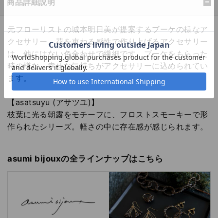
商品詳細説明
元フローリストの城本明日美が提案するブーケの様なア
クセサリー。花を束ねる感性で作り上げるアクセサリー
は、他にはない色合わせで繊細です。ブーケをもらった
時の様な、幸せな気持ちがアクセサリーに込められてい
ます。
【asatsuyu (アサツユ)】
枝葉に光る朝露をモチーフに、フロストスモーキーで形
作られたシリーズ。軽さの中に存在感が感じられます。
asumi bijouxの全ラインナップはこちら