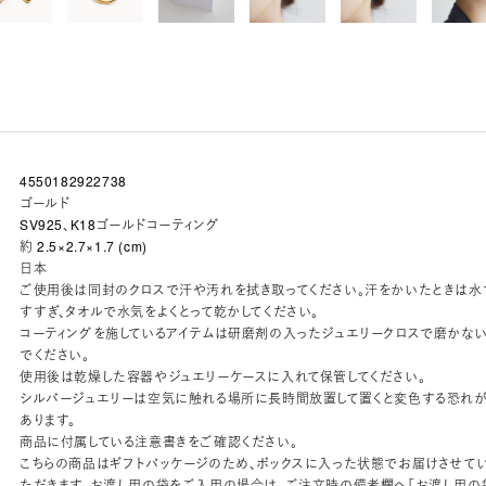
4550182922738
ゴールド
SV925、K18ゴールドコーティング
約 2.5×2.7×1.7 (cm)
日本
ご使用後は同封のクロスで汗や汚れを拭き取ってください。汗をかいたときは水
すすぎ、タオルで水気をよくとって乾かしてください。
コーティングを施しているアイテムは研磨剤の入ったジュエリークロスで磨かな
でください。
使用後は乾燥した容器やジュエリーケースに入れて保管してください。
シルバージュエリーは空気に触れる場所に長時間放置して置くと変色する恐れ
あります。
商品に付属している注意書きをご確認ください。
こちらの商品はギフトパッケージのため、ボックスに入った状態でお届けさせて
ただきます。お渡し用の袋をご入用の場合は、ご注文時の備考欄へ「お渡し用の