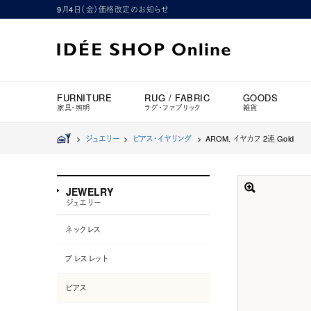
9月4日（金）価格改定のお知らせ
FURNITURE
RUG / FABRIC
GOODS
家具・照明
ラグ・ファブリック
雑貨
>
ジュエリー
>
ピアス・イヤリング
>
AROM. イヤカフ 2連 Gold
JEWELRY
ジュエリー
ネックレス
ブレスレット
ピアス