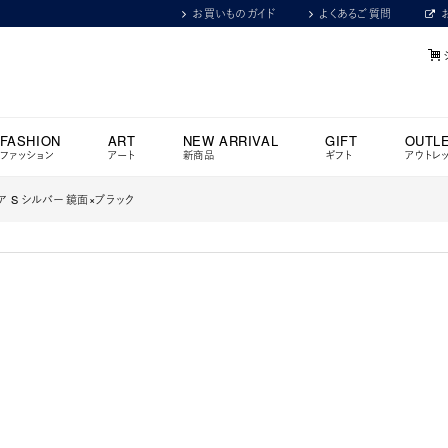
お買いものガイド
よくあるご質問
FASHION
ART
NEW ARRIVAL
GIFT
OUTL
ファッション
アート
新商品
ギフト
アウトレ
アス ペア S シルバー 鏡面×ブラック