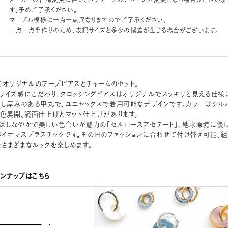
す。予めご了承ください。
マーブル模様は一点一点異なりますのでご了承ください。
一点一点手作りのため、表記サイズと多少の誤差が生じる場合がございます。
スイ）オリジナルのフープピアスとチャームのセット。
サイズ感にこだわり、クロッシングピアスはオリジナルでスッキリと見える仕様
少し厚みのある甲丸で、ユニセックスで着用可能なデザインです。カラーはシル
2色展開、鏡面仕上げとマット仕上げがあります。
はしなやかで美しい色合いが魅力の「セルロースアセテート」、地球環境に優
イオマスプラスチックです。その日のファッションに合わせて付け替え可能。組
さまざまなルックを楽しめます。
インナップはこちら