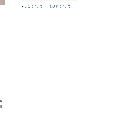
返品について
配送料について
せ
用