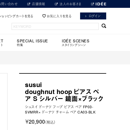
お問い合わせ
店舗情報
法人のお客さま
ログイン
ショッピングカートを見る
お気に入りを見る
ET
SPECIAL ISSUE
IDÉE SCENES
ット
特集
スタイリングシーン
susui
doughnut hoop ピアス ペ
ア S シルバー 鏡面×ブラック
シュスイ ドーナツ フープ ピアス ペア FP03-
SVMRR× ドーナツ チャーム ペア CA03-BLK
￥20,900
（税込）