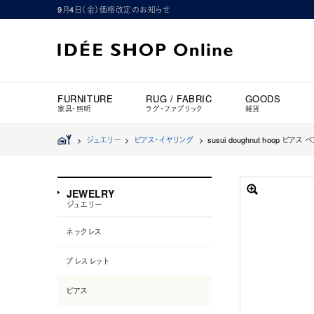
9月4日（金）価格改定のお知らせ
FURNITURE
RUG / FABRIC
GOODS
家具・照明
ラグ・ファブリック
雑貨
>
ジュエリー
>
ピアス・イヤリング
>
susui doughnut hoop ピ
JEWELRY
ジュエリー
ネックレス
ブレスレット
ピアス