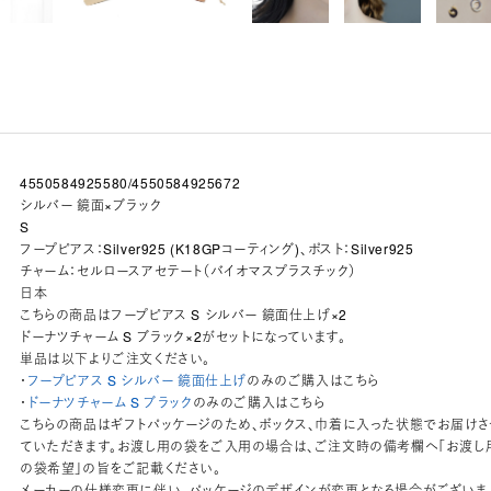
4550584925580/4550584925672
シルバー 鏡面×ブラック
S
フープピアス：Silver925 (K18GPコーティング)、ポスト：Silver925
チャーム：セルロースアセテート（バイオマスプラスチック）
日本
こちらの商品はフープピアス S シルバー 鏡面仕上げ×2
ドーナツチャーム S ブラック×2がセットになっています。
単品は以下よりご注文ください。
・
フープピアス S シルバー 鏡面仕上げ
のみのご購入はこちら
・
ドーナツチャーム S ブラック
のみのご購入はこちら
こちらの商品はギフトパッケージのため、ボックス、巾着に入った状態でお届けさ
ていただきます。お渡し用の袋をご入用の場合は、ご注文時の備考欄へ「お渡し
の袋希望」の旨をご記載ください。
メーカーの仕様変更に伴い、パッケージのデザインが変更となる場合がございま