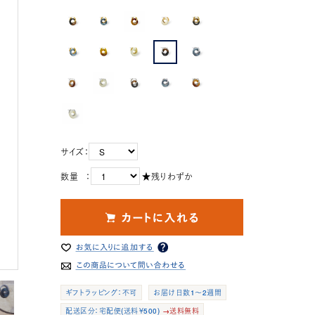
サイズ：
数量 ：
★残りわずか
ギフトラッピング：不可
お届け日数1～2週間
配送区分：宅配便(送料￥500)
→送料無料