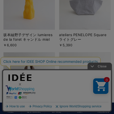
坂本紬野子デザイン lumieres
ateliers PENELOPE Square
de la foret キャンドル miel
ライトグレー
￥6,600
￥5,390
ateliers PENELOPE Square
ateliers PENELOPE Cube グ
HOME
NEW ARRIVAL
MY PAGE
CART
FAVORITES
グレー
レー