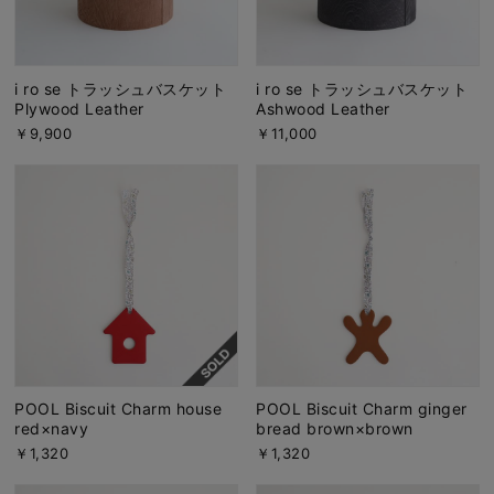
i ro se トラッシュバスケット
i ro se トラッシュバスケット
Plywood Leather
Ashwood Leather
￥9,900
￥11,000
POOL Biscuit Charm house
POOL Biscuit Charm ginger
red×navy
bread brown×brown
￥1,320
￥1,320