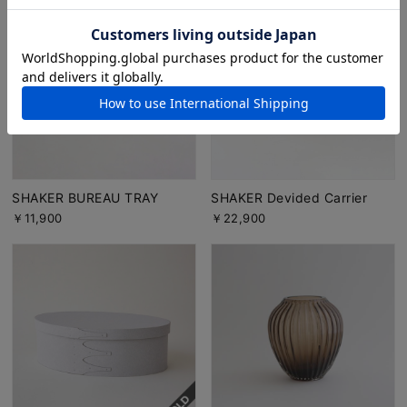
SHAKER BUREAU TRAY
SHAKER Devided Carrier
￥11,900
￥22,900