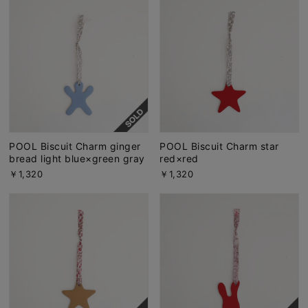
POOL Biscuit Charm ginger
POOL Biscuit Charm star
bread light blue×green gray
red×red
￥1,320
￥1,320