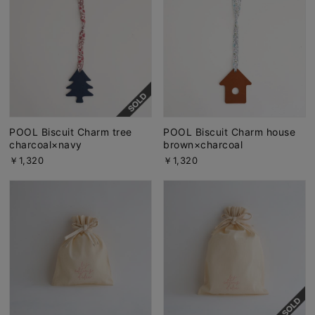
POOL Biscuit Charm tree
POOL Biscuit Charm house
charcoal×navy
brown×charcoal
￥1,320
￥1,320