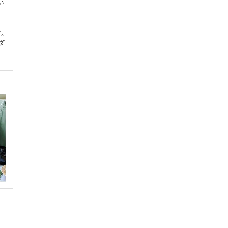
い
的
。
ダ