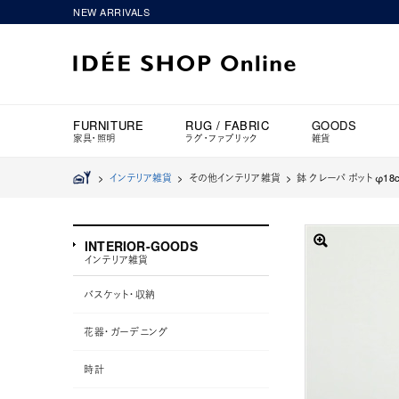
NEW ARRIVALS
FURNITURE
RUG / FABRIC
GOODS
家具・照明
ラグ・ファブリック
雑貨
>
インテリア雑貨
> その他インテリア雑貨 >
鉢 クレーパ ポット φ18
INTERIOR-GOODS
インテリア雑貨
バスケット・収納
花器・ガーデニング
時計