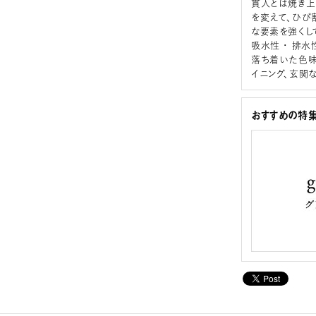
貫入とは焼き上
を変えて、ひび
な要素を強くし
吸水性 ･ 排
落ち着いた色味
イニング、玄関
おすすめの特