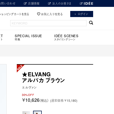
お問い合わせ
店舗情報
法人のお客さま
ログイン
ショッピングカートを見る
お気に入りを見る
ET
SPECIAL ISSUE
IDÉE SCENES
ット
特集
スタイリングシーン
★ELVANG
アルパカ ブラウン
エルヴァン
30%OFF
￥10,626
（税込）
(通常価格 ￥15,180)