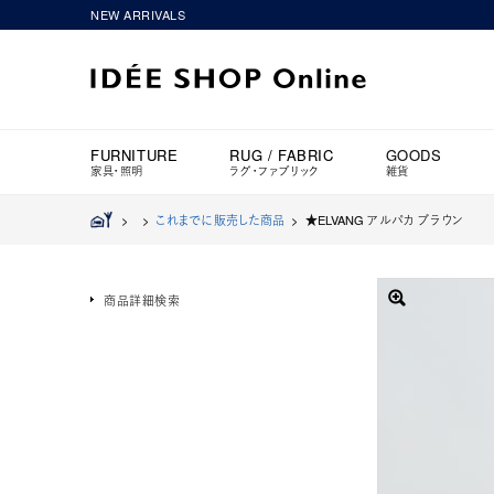
NEW ARRIVALS
FURNITURE
RUG / FABRIC
GOODS
家具・照明
ラグ・ファブリック
雑貨
>
>
これまでに販売した商品
>
★ELVANG アルパカ ブラウン
商品詳細検索