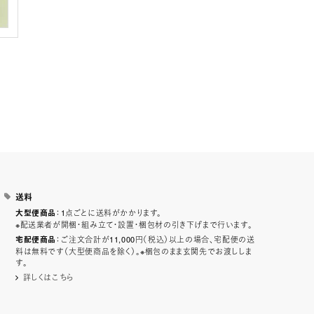
送料
：1点ごとに送料がかかります。
大型便商品
※配送業者が開梱・組み立て・設置・梱包材の引き下げまで行います。
：ご注文合計が11,000円（税込）以上の場合、宅配便の送
宅配便商品
料は無料です（大型便商品を除く）。※梱包のまま玄関先でお渡ししま
す。
詳しくはこちら