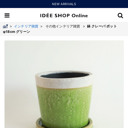
NEW ARRIVALS
>
インテリア雑貨
>
その他インテリア雑貨 >
鉢 クレーパ ポット
φ18cm グリーン